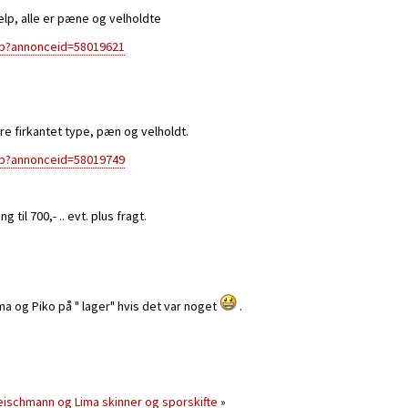
ælp, alle er pæne og velholdte
sp?annonceid=58019621
re firkantet type, pæn og velholdt.
sp?annonceid=58019749
til 700,- .. evt. plus fragt.
ma og Piko på " lager" hvis det var noget
.
eischmann og Lima skinner og sporskifte
»