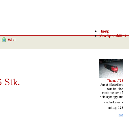
Hjælp
Om Sporskiftet
Wiki
 Stk.
ThomasT73
Ansat i Røde Kors
som teknisk
medarbejder på
Helsingør sygehus
Frederiksværk
Indlæg: 173