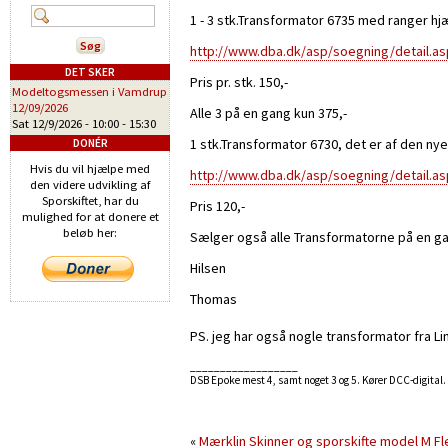
1 - 3 stk.Transformator 6735 med ranger hj
http://www.dba.dk/asp/soegning/detail.a
DET SKER
Pris pr. stk. 150,-
Modeltogsmessen i Vamdrup
12/09/2026
Alle 3 på en gang kun 375,-
Sat 12/9/2026 -
10:00
-
15:30
1 stk.Transformator 6730, det er af den nye
DONÉR
Hvis du vil hjælpe med
http://www.dba.dk/asp/soegning/detail.a
den videre udvikling af
Sporskiftet, har du
Pris 120,-
mulighed for at donere et
beløb her:
Sælger også alle Transformatorne på en gang 
Hilsen
Thomas
PS. jeg har også nogle transformator fra Li
__________________
DSB Epoke mest 4, samt noget 3 og 5. Kører DCC-digital.
«
Mærklin Skinner og sporskifte model M
Fl