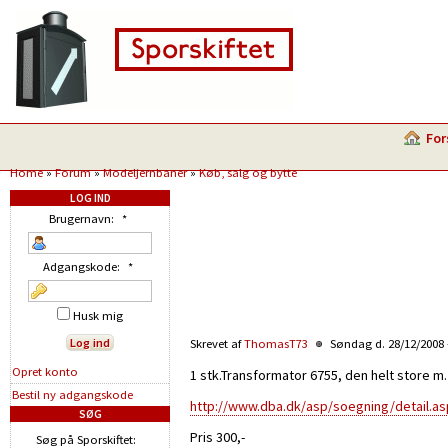
For
Home
»
Forum
»
Modeljernbaner
»
Køb, salg og bytte
LOG IND
Brugernavn:
*
Adgangskode:
*
Husk mig
Skrevet af
ThomasT73
Søndag d. 28/12/2008 
Opret konto
1 stk.Transformator 6755, den helt store m.
Bestil ny adgangskode
http://www.dba.dk/asp/soegning/detail.a
SØG
Pris 300,-
Søg på Sporskiftet: