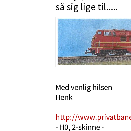
så sig lige til.....
_________________
Med venlig hilsen
Henk
http://www.privatban
- H0, 2-skinne -