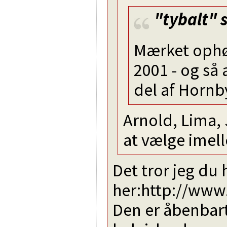
"tybalt"
s
Mærket ophør
2001 - og så 
del af Horn
Arnold, Lima, 
at vælge imell
Det tror jeg du 
her:http://www.
Den er åbenbart