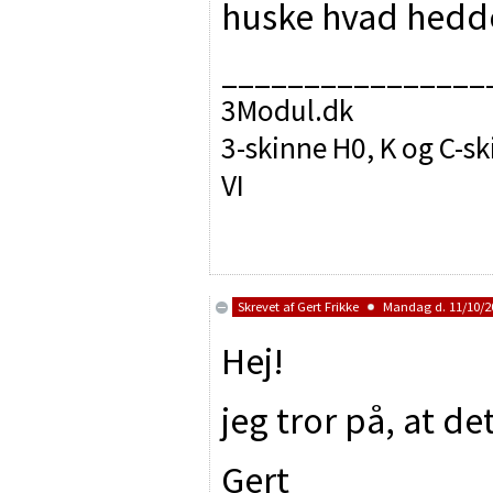
huske hvad hedd
________________
3Modul.dk
3-skinne H0, K og C-sk
VI
Skrevet af
Gert Frikke
Mandag d. 11/10/20
Hej!
jeg tror på, at de
Gert