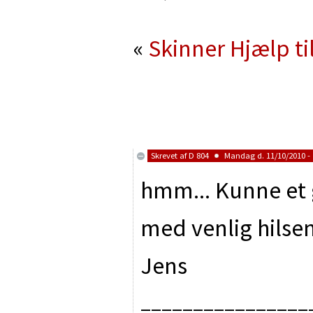
«
Skinner
Hjælp ti
Skrevet af
D 804
Mandag d. 11/10/2010 - 
hmm... Kunne et 
med venlig hilse
Jens
________________