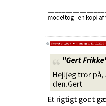
________________
modeltog - en kopi af
Skrevet af
tybalt
Mandag d. 11/10/2010 -
"Gert Frikke
Hej!jeg tror på,
den.Gert
Et rigtigt godt g