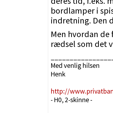
deres tid, f.eks
bordlamper i sp
indretning. Den da
Men hvordan de f
rædsel som det vi
________________
Med venlig hilsen
Henk
http://www.privatba
- H0, 2-skinne -