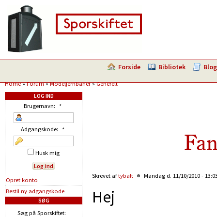
Forside
Bibliotek
Blog
Home
»
Forum
»
Modeljernbaner
»
Generelt
LOG IND
Brugernavn:
*
Adgangskode:
*
Fan
Husk mig
Skrevet af
tybalt
Mandag d. 11/10/2010 - 13:0
Opret konto
Hej
Bestil ny adgangskode
SØG
Søg på Sporskiftet: