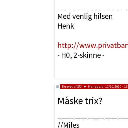
________________
Med venlig hilsen
Henk
http://www.privatba
- H0, 2-skinne -
Skrevet af
SFJ
Mandag d. 11/10/2010 - 17
Måske trix?
________________
//Miles