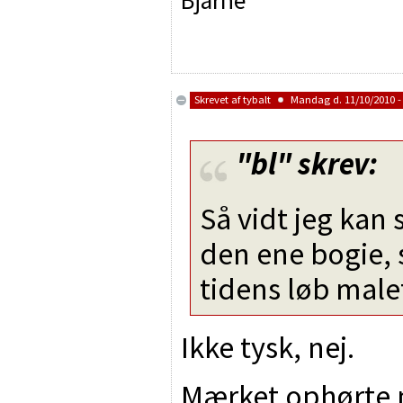
Bjarne
Skrevet af
tybalt
Mandag d. 11/10/2010 -
"bl"
skrev:
Så vidt jeg kan
den ene bogie, s
tidens løb malet
Ikke tysk, nej.
Mærket ophørte m