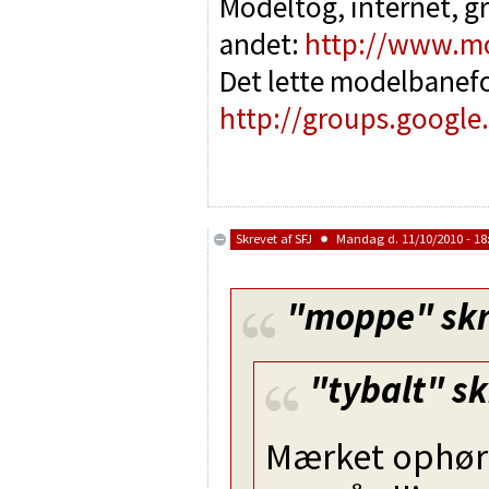
Modeltog, internet, g
andet:
http://www.m
Det lette modelbanef
http://groups.google
Skrevet af
SFJ
Mandag d. 11/10/2010 - 18
"moppe"
skr
"tybalt"
sk
Mærket ophørt