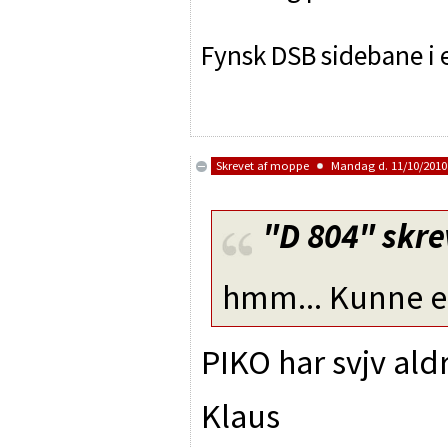
Fynsk DSB sidebane i e
Skrevet af
moppe
Mandag d. 11/10/2010 
"D 804"
skre
hmm... Kunne e
PIKO har svjv ald
Klaus