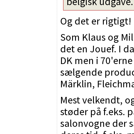
belgisk udgave.
Og det er rigtigt!
Som Klaus og Mile
det en Jouef. I d
DK men i 70'erne
sælgende produc
Märklin, Fleichm
Mest velkendt, o
støder på f.eks. 
salonvogne der s