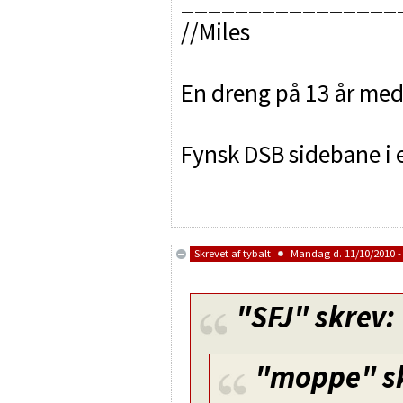
________________
//Miles
En dreng på 13 år med 
Fynsk DSB sidebane i e
Skrevet af
tybalt
Mandag d. 11/10/2010 -
"SFJ"
skrev:
"moppe"
s