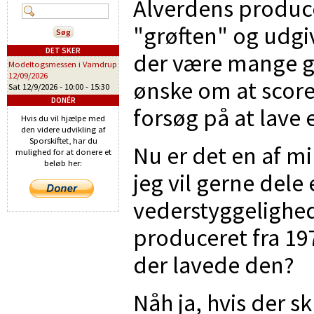
Alverdens producen
"grøften" og udgi
DET SKER
der være mange gru
Modeltogsmessen i Vamdrup
12/09/2026
ønske om at score 
Sat 12/9/2026 -
10:00
-
15:30
DONÉR
forsøg på at lave 
Hvis du vil hjælpe med
den videre udvikling af
Sporskiftet, har du
Nu er det en af m
mulighed for at donere et
beløb her:
jeg vil gerne dele 
vederstyggelighed
produceret fra 19
der lavede den?
Nåh ja, hvis der s