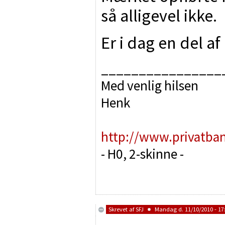
så alligevel ikke.
Er i dag en del 
________________
Med venlig hilsen
Henk
http://www.privatba
- H0, 2-skinne -
Skrevet af
SFJ
Mandag d. 11/10/2010 - 17