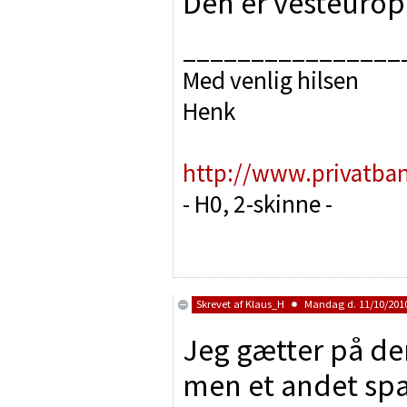
Den er vesteuropæ
________________
Med venlig hilsen
Henk
http://www.privatba
- H0, 2-skinne -
Skrevet af
Klaus_H
Mandag d. 11/10/2010
Jeg gætter på den
men et andet spa