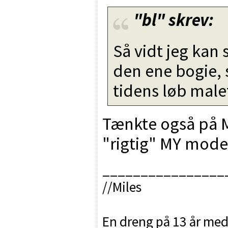
"bl"
skrev:
Så vidt jeg kan
den ene bogie, s
tidens løb malet
Tænkte også på M
"rigtig" MY mode
________________
//Miles
En dreng på 13 år med 