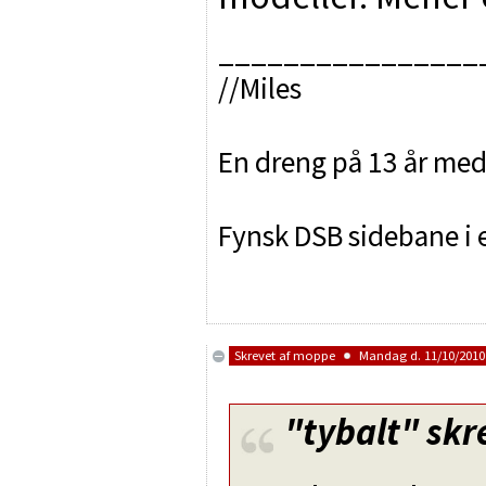
________________
//Miles
En dreng på 13 år med 
Fynsk DSB sidebane i e
Skrevet af
moppe
Mandag d. 11/10/2010 
"tybalt"
skr