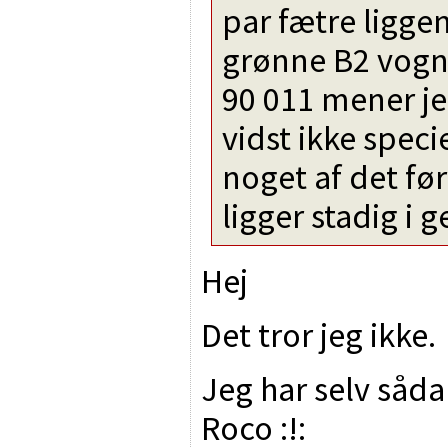
par fætre ligg
grønne B2 vogn
90 011 mener je
vidst ikke speci
noget af det før
ligger stadig i
Hej
Det tror jeg ikke.
Jeg har selv såda
Roco :!: