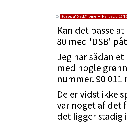
Skrevet af
BlackThorne
Mandag d. 11/10/
Kan det passe at 
80 med 'DSB' påt
Jeg har sådan et
med nogle grønne
nummer. 90 011 
De er vidst ikke 
var noget af det 
det ligger stadig