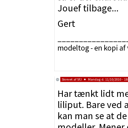
Jouef tilbage...
Gert
________________
modeltog - en kopi af
Skrevet af
SFJ
Mandag d. 11/10/2010 - 18
Har tænkt lidt me
liliput. Bare ved
kan man se at de 
modeller. Mener 