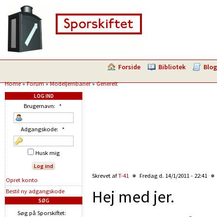
Forside
Bibliotek
Blog
Home
»
Forum
»
Modeljernbaner
»
Generelt
LOG IND
Brugernavn:
*
Adgangskode:
*
Husk mig
Skrevet af
T-41
Fredag d. 14/1/2011 - 22:41
Opret konto
Hej med jer.
Bestil ny adgangskode
SØG
Søg på Sporskiftet: