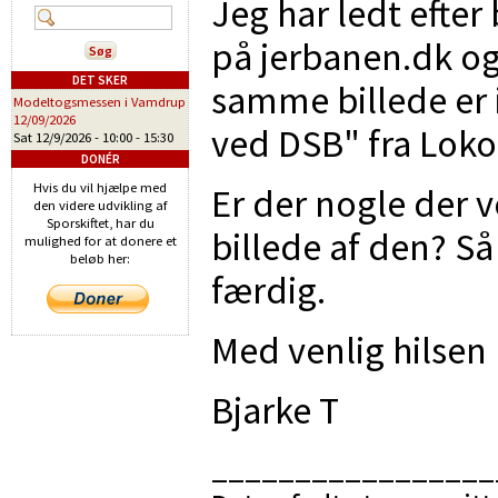
Jeg har ledt efter 
på jerbanen.dk og 
DET SKER
samme billede er
Modeltogsmessen i Vamdrup
12/09/2026
ved DSB" fra Loko
Sat 12/9/2026 -
10:00
-
15:30
DONÉR
Hvis du vil hjælpe med
Er der nogle der v
den videre udvikling af
Sporskiftet, har du
billede af den? Så
mulighed for at donere et
beløb her:
færdig.
Med venlig hilsen
Bjarke T
_________________