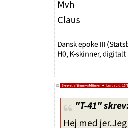
Mvh
Claus
________________
Dansk epoke III (Sta
H0, K-skinner, digitalt
Skrevet af
jimmyoldtimer
Lørdag d. 15/1
"T-41"
skrev
Hej med jer.Jeg 