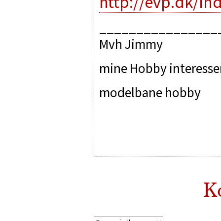
http://evp.dk/in
________________
Mvh Jimmy
mine Hobby interesse
modelbane hobby
K