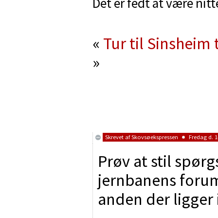
Det er fedt at være nitt
«
Tur til Sinshei
»
Skrevet af
Skovsøekspressen
Fredag d. 1
Prøv at stil spør
jernbanens forum.
anden der ligger 