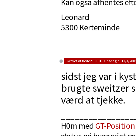
Kan også afhentes efte
Leonard
5300 Kerteminde
Skrevet af
frede2300
Onsdag d. 11/3/2009
sidst jeg var i k
brugte sweitzer 
værd at tjekke.
________________
H0m med
GT-Position
status på byggeriet sn