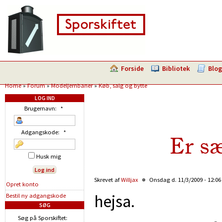
Forside
Bibliotek
Blog
Home
»
Forum
»
Modeljernbaner
»
Køb, salg og bytte
LOG IND
Brugernavn:
*
Adgangskode:
*
Er sæ
Husk mig
Skrevet af
Willjax
Onsdag d. 11/3/2009 - 12:0
Opret konto
hejsa.
Bestil ny adgangskode
SØG
Søg på Sporskiftet: