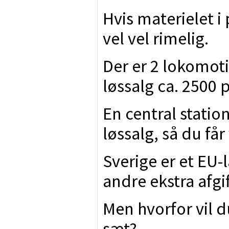
Hvis materielet i
vel vel rimelig.
Der er 2 lokomotiv
løssalg ca. 2500 pr
En central statio
løssalg, så du får
Sverige er et EU-l
andre ekstra afgi
Men hvorfor vil 
sæt?