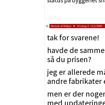
Skrevet af
Willjax
Onsdag d. 11/3/2009 - 
tak for svarene!
havde de samme 
så du prisen?
jeg er allerede m
andre fabrikater 
men er der nogen
med updateringen