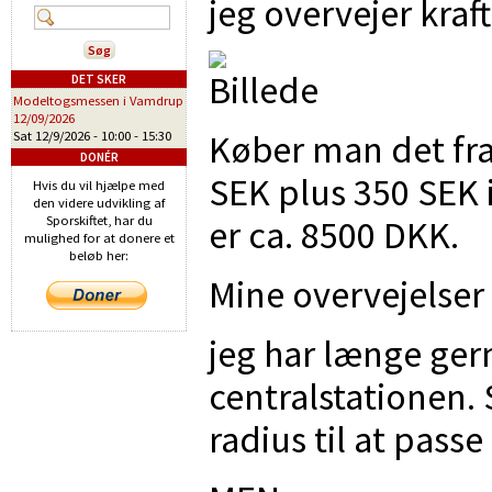
jeg overvejer kraf
DET SKER
Modeltogsmessen i Vamdrup
12/09/2026
Køber man det fra
Sat 12/9/2026 -
10:00
-
15:30
DONÉR
SEK plus 350 SEK i
Hvis du vil hjælpe med
den videre udvikling af
er ca. 8500 DKK.
Sporskiftet, har du
mulighed for at donere et
beløb her:
Mine overvejelser 
jeg har længe gern
centralstationen. 
radius til at pass