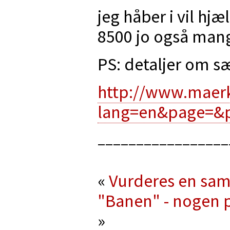
jeg håber i vil hj
8500 jo også man
PS: detaljer om sæ
http://www.maerk
lang=en&page=&p
_________________
«
Vurderes en sam
"Banen" - nogen 
»