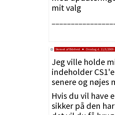
mit valg
________________
Skrevet af
Bibihest
Onsdag d. 11/3/2009 -
Jeg ville holde m
indeholder CS1'e
senere og nøjes m
Hvis du vil have 
sikker på den har