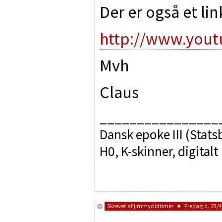
Der er også et lin
http://www.yout
Mvh
Claus
________________
Dansk epoke III (Sta
H0, K-skinner, digitalt
Skrevet af
jimmyoldtimer
Fredag d. 23/4