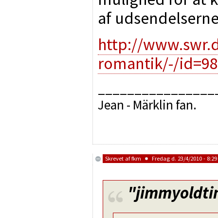
af udsendelsern
http://www.swr.
romantik/-/id=9
________________
Jean - Märklin fan.
Skrevet af
fkm
Fredag d. 23/4/2010 - 8:29
"jimmyoldti