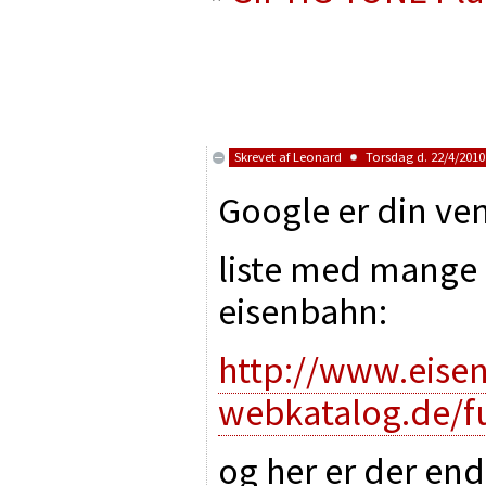
Skrevet af
Leonard
Torsdag d. 22/4/2010 
Google er din ven
liste med mange
eisenbahn:
http://www.eise
webkatalog.de/f
og her er der end