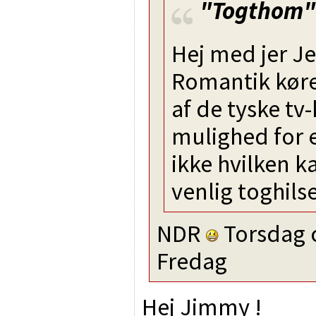
"Togthom"
Hej med jer J
Romantik køre
af de tyske tv
mulighed for e
ikke hvilken k
venlig toghil
NDR
Torsdag c
Fredag
Hej Jimmy !