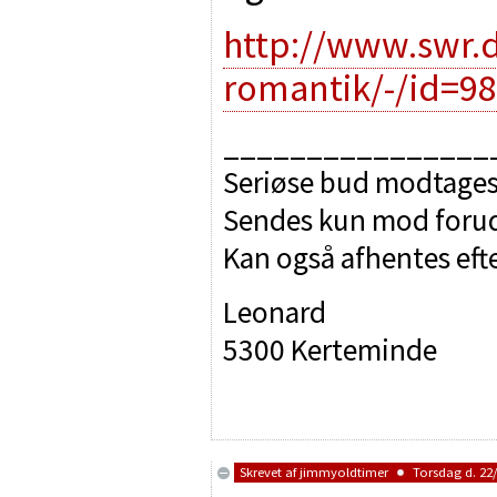
http://www.swr.
romantik/-/id=9
________________
Seriøse bud modtages
Sendes kun mod forudb
Kan også afhentes efte
Leonard
5300 Kerteminde
Skrevet af
jimmyoldtimer
Torsdag d. 22/