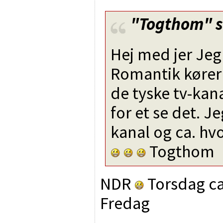
"Togthom"
s
Hej med jer Jeg
Romantik kører 
de tyske tv-kan
for et se det. J
kanal og ca. hvo
Togthom
NDR
Torsdag ca
Fredag