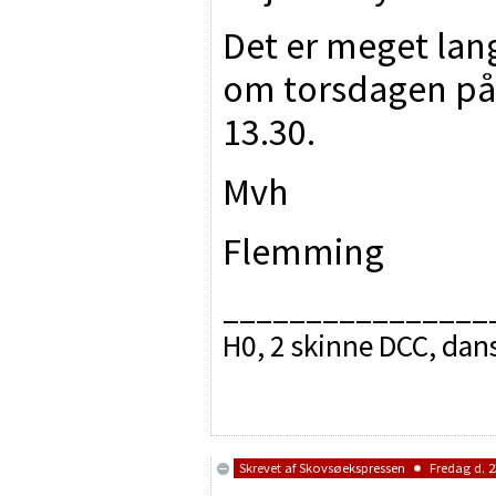
Det er meget lang
om torsdagen på 
13.30.
Mvh
Flemming
________________
H0, 2 skinne DCC, dan
Skrevet af
Skovsøekspressen
Fredag d. 2