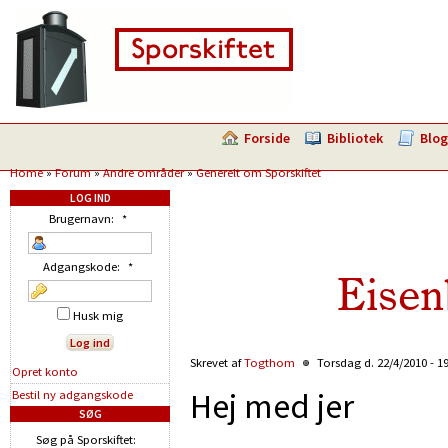
Forside
Bibliotek
Blog
Home
»
Forum
»
Andre områder
»
Generelt om Sporskiftet
LOG IND
Brugernavn:
*
Adgangskode:
*
Eisen
Husk mig
Skrevet af
Togthom
Torsdag d. 22/4/2010 - 1
Opret konto
Hej med jer
Bestil ny adgangskode
SØG
Søg på Sporskiftet: