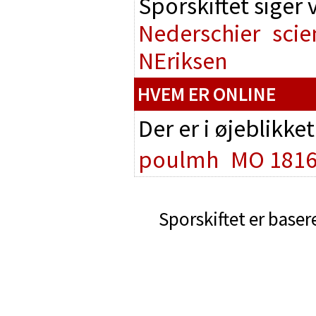
Sporskiftet siger
Nederschier
scie
NEriksen
HVEM ER ONLINE
Der er i øjeblikke
poulmh
MO 181
Sporskiftet er baser