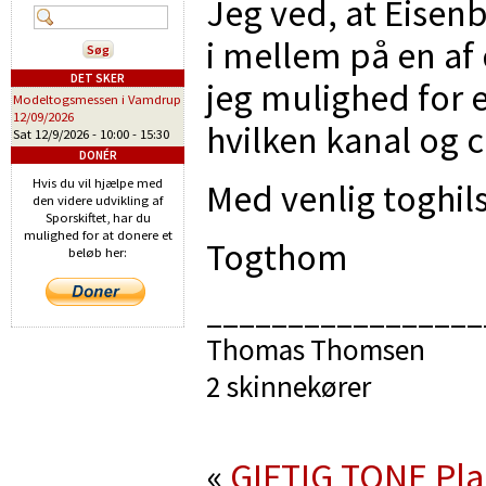
Jeg ved, at Eisen
i mellem på en af 
DET SKER
jeg mulighed for e
Modeltogsmessen i Vamdrup
12/09/2026
hvilken kanal og c
Sat 12/9/2026 -
10:00
-
15:30
DONÉR
Hvis du vil hjælpe med
Med venlig toghi
den videre udvikling af
Sporskiftet, har du
mulighed for at donere et
Togthom
beløb her:
_________________
Thomas Thomsen
2 skinnekører
«
GIFTIG TONE
Pla