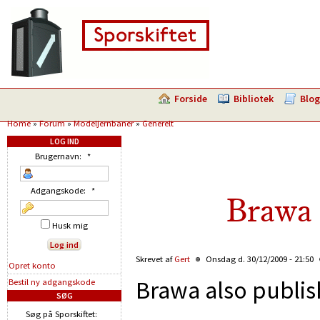
Forside
Bibliotek
Blog
Home
»
Forum
»
Modeljernbaner
»
Generelt
LOG IND
Brugernavn:
*
Adgangskode:
*
Brawa 
Husk mig
Skrevet af
Gert
Onsdag d. 30/12/2009 - 21:50
Opret konto
Brawa also publis
Bestil ny adgangskode
SØG
Søg på Sporskiftet: