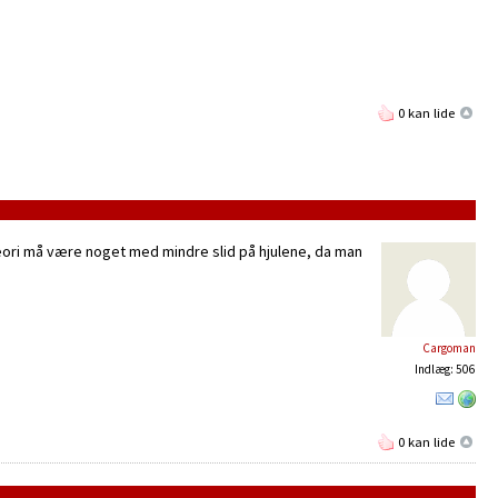
0 kan lide
teori må være noget med mindre slid på hjulene, da man
Cargoman
Indlæg: 506
0 kan lide