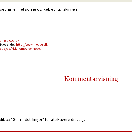
t har en hel skinne og ikek et hul i skinnen.
aneeuropa.dk
ik og andet:
http://www.moppe.dk
roup/dk.fritid.jernbaner.model
Kommentarvisning
k på "Gem indstillinger" for at aktivere dit valg.