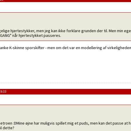
lige hjertestykker, men jeg kan ikke forklare grunden der til. Men min eg
 GANG" når hjertestykket passeres.
lanke K-skinne sporskifter - men om det var en modellering af virkelighede
19:33
troen :DMine øjne har muligvis spillet mig et puds, men kan det passe at h
il dette?