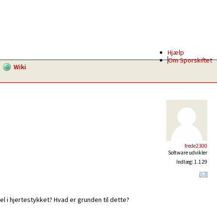
Hjælp
Om Sporskiftet
Wiki
frede2300
Software udvikler
Indlæg: 1.129
el i hjertestykket? Hvad er grunden til dette?