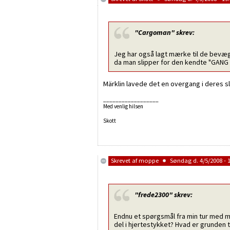
"Cargoman"
skrev:
Jeg har også lagt mærke til de bevæge
da man slipper for den kendte "GANG
Märklin lavede det en overgang i deres s
__________________
Med venlig hilsen
Skott
Skrevet af
moppe
Søndag d. 4/5/2008 - 
"frede2300"
skrev:
Endnu et spørgsmål fra min tur med me
del i hjertestykket? Hvad er grunden t