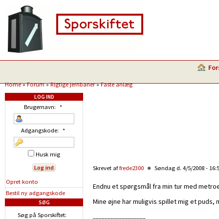
For
Home
»
Forum
»
Rigtige jernbaner
»
Faste anlæg
LOG IND
Brugernavn:
*
Adgangskode:
*
Husk mig
Skrevet af
frede2300
Søndag d. 4/5/2008 - 16:
Opret konto
Endnu et spørgsmål fra min tur med metr
Bestil ny adgangskode
Mine øjne har muligvis spillet mig et puds,
SØG
Søg på Sporskiftet:
__________________