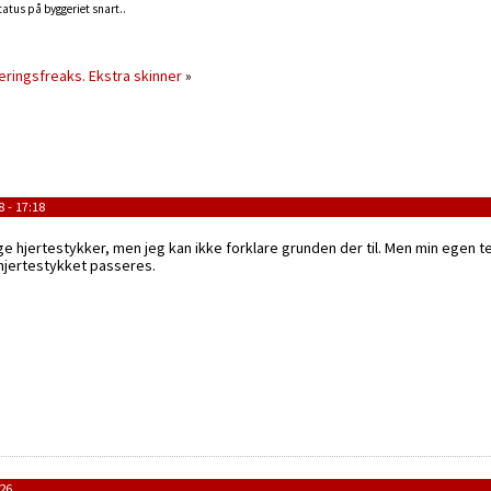
tatus på byggeriet snart..
eringsfreaks.
Ekstra skinner
»
 - 17:18
e hjertestykker, men jeg kan ikke forklare grunden der til. Men min egen 
hjertestykket passeres.
:26