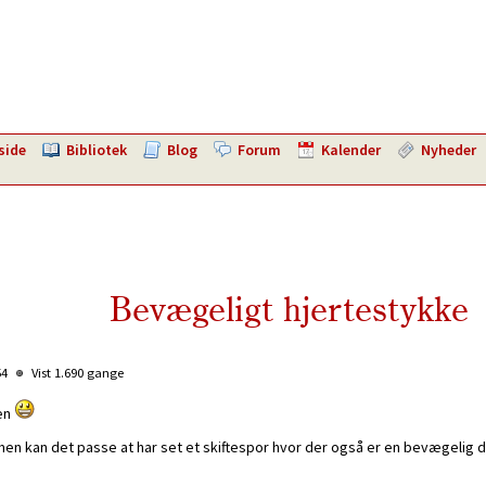
side
Bibliotek
Blog
Forum
Kalender
Nyheder
Bevægeligt hjertestykke
54
Vist 1.690 gange
oen
 men kan det passe at har set et skiftespor hvor der også er en bevægelig d