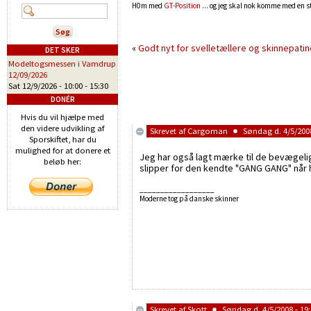
H0m med
GT-Position
... og jeg skal nok komme med en s
«
Godt nyt for svelletællere og skinnepatin
DET SKER
Modeltogsmessen i Vamdrup
12/09/2026
Sat 12/9/2026 -
10:00
-
15:30
DONÉR
Hvis du vil hjælpe med
den videre udvikling af
Skrevet af
Cargoman
Søndag d. 4/5/2008
Sporskiftet, har du
mulighed for at donere et
Jeg har også lagt mærke til de bevægelig
beløb her:
slipper for den kendte "GANG GANG" når 
__________________
Moderne tog på danske skinner
Skrevet af
Skott
Søndag d. 4/5/2008 - 19