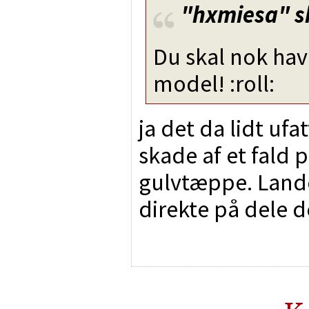
"hxmiesa"
s
Du skal nok have
model! :roll:
ja det da lidt uf
skade af et fald
gulvtæppe. Land
direkte på dele d