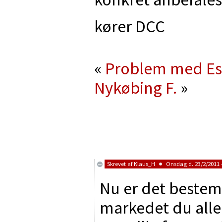
kører DCC
«
Problem med Esu 
Nykøbing F.
»
Skrevet af
Klaus_H
Onsdag d. 23/2/2011 -
Nu er det bestemt
markedet du alle