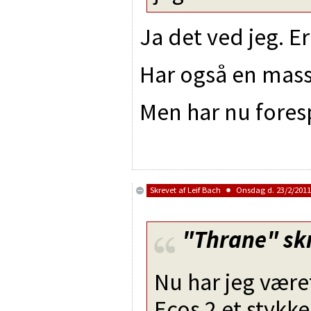
Ja det ved jeg. E
Har også en mass
Men har nu fores
Skrevet af
Leif Bach
Onsdag d. 23/2/2011 
"Thrane"
sk
Nu har jeg være
Ecos 2 et stykk