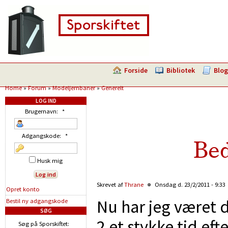
Forside
Bibliotek
Blog
Home
»
Forum
»
Modeljernbaner
»
Generelt
LOG IND
Brugernavn:
*
Adgangskode:
*
Bed
Husk mig
Skrevet af
Thrane
Onsdag d. 23/2/2011 - 9:33
Opret konto
Nu har jeg været d
Bestil ny adgangskode
SØG
2 et stykke tid eft
Søg på Sporskiftet: