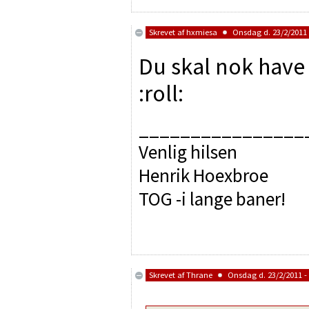
Skrevet af
hxmiesa
Onsdag d. 23/2/2011 
Du skal nok have 
:roll:
________________
Venlig hilsen
Henrik Hoexbroe
TOG -i lange baner!
Skrevet af
Thrane
Onsdag d. 23/2/2011 - 