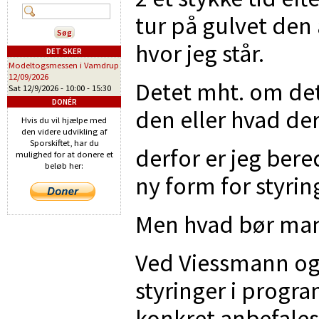
tur på gulvet den 
hvor jeg står.
DET SKER
Modeltogsmessen i Vamdrup
12/09/2026
Detet mht. om det
Sat 12/9/2026 -
10:00
-
15:30
DONÉR
den eller hvad der 
Hvis du vil hjælpe med
den videre udvikling af
Sporskiftet, har du
derfor er jeg bere
mulighed for at donere et
beløb her:
ny form for styrin
Men hvad bør man 
Ved Viessmann og
styringer i progr
konkret anbefales