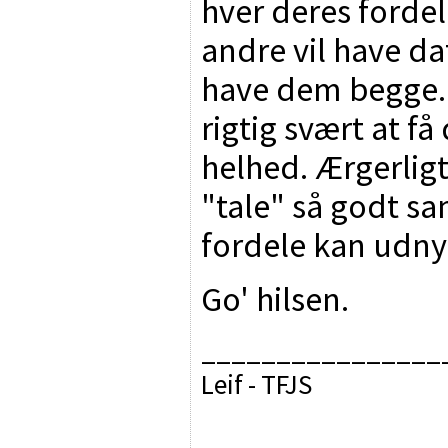
hver deres forde
andre vil have da
have dem begge. O
rigtig svært at f
helhed. Ærgerligt
"tale" så godt s
fordele kan udnyt
Go' hilsen.
________________
Leif - TFJS