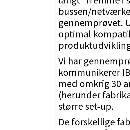
bussen/netværket
gennemprøvet. Uh
optimal kompatibi
produktudvikling
Vi har gennemprø
kommunikerer IB1
med omkrig 30 an
(herunder fabrika
større set-up.
De forskellige fa