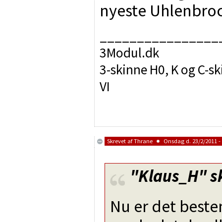
nyeste Uhlenbroc
________________
3Modul.dk
3-skinne H0, K og C-sk
VI
Skrevet af
Thrane
Onsdag d. 23/2/2011 - 
"Klaus_H"
s
Nu er det beste