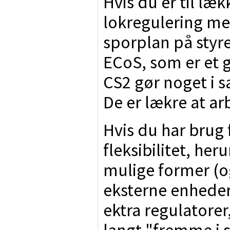
Hvis du er til læ
lokregulering me
sporplan på styr
ECoS, som er et 
CS2 gør noget i s
De er lækre at a
Hvis du har brug
fleksibilitet, heru
mulige former (og
eksterne enheder
ektra regulatorer,
langt "fremme i 