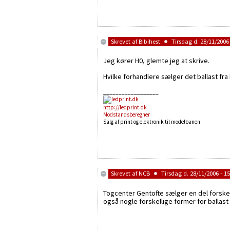
Skrevet af
Bibihest
Tirsdag d. 28/11/2006 
Jeg kører H0, glemte jeg at skrive.
Hvilke forhandlere sælger det ballast fr
__________________
http://ledprint.dk
Modstandsberegner
Salg af print og elektronik til modelbanen
Skrevet af
NCB
Tirsdag d. 28/11/2006 - 15
Togcenter Gentofte sælger en del forskel
også nogle forskellige former for ballast