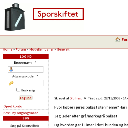
For
Home
»
Forum
»
Modeljernbaner
»
Generelt
LOG IND
Brugernavn:
*
Adgangskode:
*
Husk mig
Skrevet af
Bibihest
Tirsdag d. 28/11/2006 - 14
Opret konto
Hvor køber i jeres ballast sten henne? Har i
Bestil ny adgangskode
Jeg leder efter grå/mørkegrå ballast
SØG
Og hvordan gør i. Limer i det i bunden og hæ
Søg på Sporskiftet: