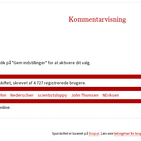
Kommentarvisning
k på "Gem indstillinger" for at aktivere dit valg.
skiftet, skrevet af 4.727 registrerede brugere.
ehm
Nederschier
scientistsloppy
John Thomsen
NEriksen
nline.
Sporskiftet er baseret på
Drupal
. Læs vore
betingelser for bru