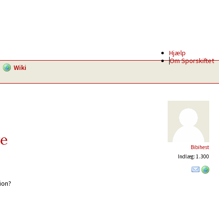
Hjælp
Om Sporskiftet
Wiki
ge
Bibihest
Indlæg: 1.300
ion?