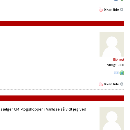
0 kan lide
Bibihest
Indlæg: 1.300
0 kan lide
r sælger CMT-togshoppen i Vanløse så vidt jeg ved