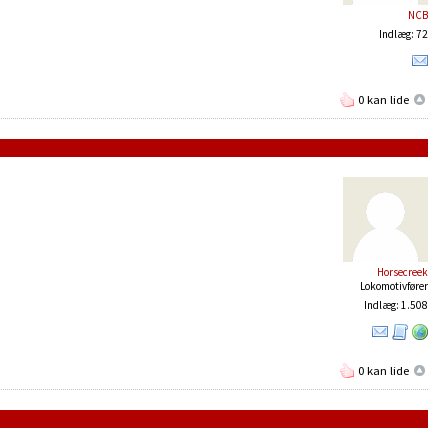
NCB
Indlæg: 72
0 kan lide
Horsecreek
Lokomotivfører
Indlæg: 1.508
0 kan lide