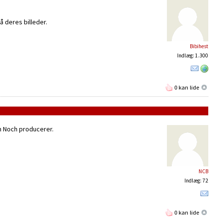
 deres billeder.
Bibihest
Indlæg: 1.300
0 kan lide
om Noch producerer.
NCB
Indlæg: 72
0 kan lide