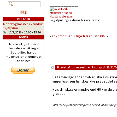
__________________
http://ledprint.dk
Modstandsberegner
DET SKER
Salg af print og elektronik til modelbanen
Modeltogsmessen i Vamdrup
12/09/2026
Sat 12/9/2026 -
10:00
-
15:30
«
Lokomotivet
Billige træer i str. H0?
»
DONÉR
Hvis du vil hjælpe med
den videre udvikling af
Sporskiftet, har du
mulighed for at donere et
beløb her:
Skrevet af
Horsecreek
Tirsdag d. 28/11/20
Det afhænger lidt af hvilken skala du køre
ligger løst, jeg har dog ikke prøvet de
Hvis din skala er mindre end H0 kan du bru
grusstier.
__________________
Intet modeljernbaneanlæg er så perfekt, at det ikke giv