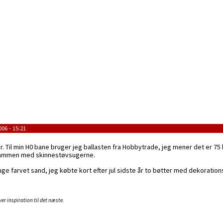
06 - 15:21
r. Til min H0 bane bruger jeg ballasten fra Hobbytrade, jeg mener det er 75 k
t sammen med skinnestøvsugerne.
ge farvet sand, jeg købte kort efter jul sidste år to bøtter med dekorations
er inspiration til det næste.