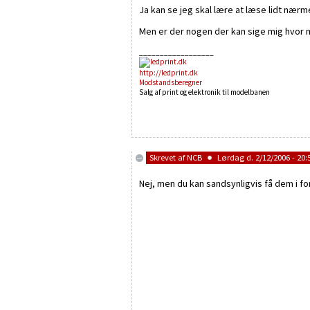
Ja kan se jeg skal lære at læse lidt nær
Men er der nogen der kan sige mig hvor 
__________________
http://ledprint.dk
Modstandsberegner
Salg af print og elektronik til modelbanen
Skrevet af
NCB
Lørdag d. 2/12/2006 - 20:
Nej, men du kan sandsynligvis få dem i for