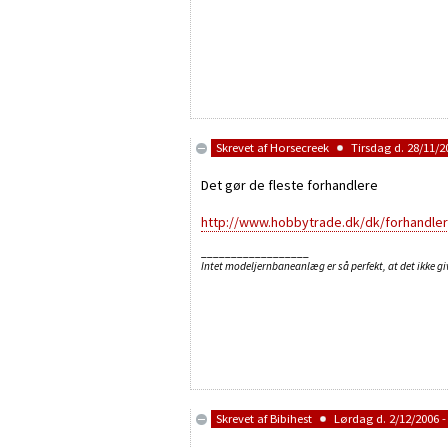
Skrevet af
Horsecreek
Tirsdag d. 28/11/20
Det gør de fleste forhandlere
http://www.hobbytrade.dk/dk/forhandler
__________________
Intet modeljernbaneanlæg er så perfekt, at det ikke giv
Skrevet af
Bibihest
Lørdag d. 2/12/2006 -