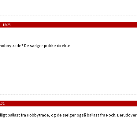
- 15:23
a hobbytrade? De sælger jo ikke direkte
:31
ligt ballast fra Hobbytrade, og de sælger også ballast fra Noch. Derudove