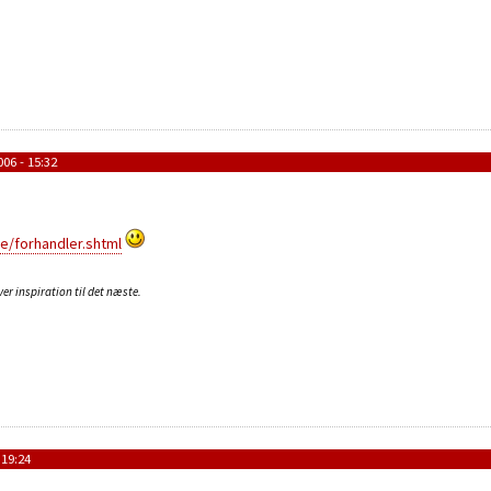
06 - 15:32
e/forhandler.shtml
er inspiration til det næste.
 19:24