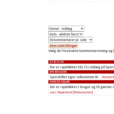
Vælg din foretrukne kommentarvisning og kli
STATISTIK
Der er i øjeblikket 162.711 indlæg på Spor
NYE BRUGERE
Sporskiftet siger velkommen til:
Hansbr
HVEM ER ONLINE
Der er i øjeblikket
1 bruger
og
55 gæster
o
Lars Skjærlund
[Webmaster]