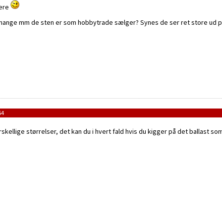
mere
mange mm de sten er som hobbytrade sælger? Synes de ser ret store ud på
54
skellige størrelser, det kan du i hvert fald hvis du kigger på det ballast s