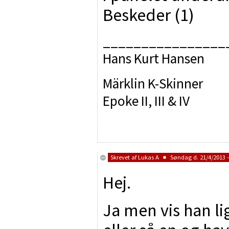
Beskeder (1)
________________
Hans Kurt Hansen
Märklin K-Skinner
Epoke II, III & IV
Skrevet af
Lukas A
Søndag d. 21/4/2013 -
Hej.
Ja men vis han li