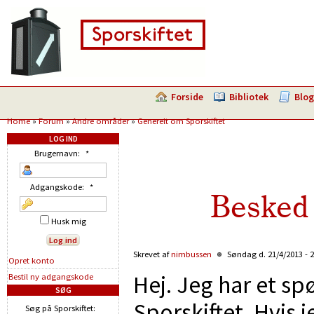
Forside
Bibliotek
Blog
Home
»
Forum
»
Andre områder
»
Generelt om Sporskiftet
LOG IND
Brugernavn:
*
Adgangskode:
*
Besked 
Husk mig
Skrevet af
nimbussen
Søndag d. 21/4/2013 - 
Opret konto
Hej. Jeg har et sp
Bestil ny adgangskode
SØG
Sporskiftet. Hvis 
Søg på Sporskiftet: