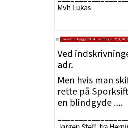
Mvh Lukas
Skrevet af
bygger01
Søndag d. 21/4/2013 
Ved indskrivninge
adr.
Men hvis man ski
rette på Sporksift
en blindgyde ....
________________
Jørgen Steff. fra Hern