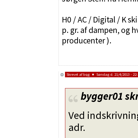
H0 / AC / Digital / K sk
p. gr. af dampen, og h
producenter ).
Skrevet af
bqg
Søndag d. 21/4/2013 - 22:
bygger01
skr
Ved indskrivnin
adr.