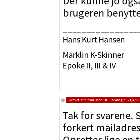
Der kunne jo og
brugeren benytte
________________
Hans Kurt Hansen
Märklin K-Skinner
Epoke II, III & IV
Skrevet af
nimbussen
Søndag d. 21/4/201
Tak for svarene.
forkert mailadress
Opretter lige en t