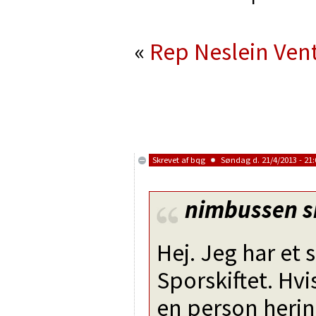
«
Rep Neslein
Vent
Skrevet af
bqg
Søndag d. 21/4/2013 - 21:
nimbussen
s
Hej. Jeg har et 
Sporskiftet. Hvi
en person herin