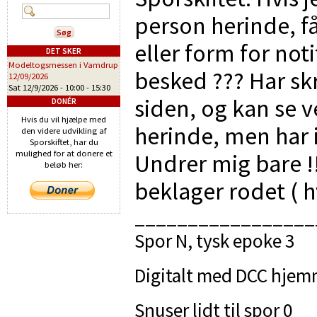
person herinde, f
eller form for not
DET SKER
Modeltogsmessen i Vamdrup
besked ??? Har skr
12/09/2026
Sat 12/9/2026 -
10:00
-
15:30
siden, og kan se
DONÉR
Hvis du vil hjælpe med
herinde, men har 
den videre udvikling af
Sporskiftet, har du
mulighed for at donere et
Undrer mig bare !!
beløb her:
beklager rodet ( h
_________________
Spor N, tysk epoke 3
Digitalt med DCC hjemm
Snuser lidt til spor 0