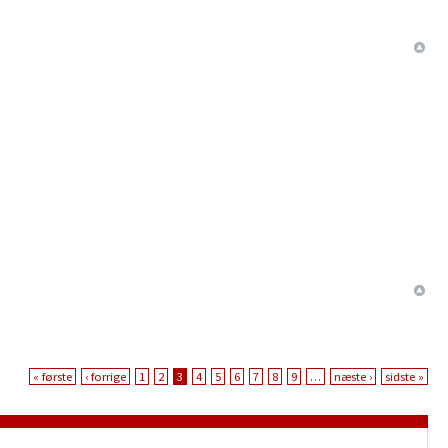
« første
‹ forrige
1
2
3
4
5
6
7
8
9
…
næste ›
sidste »