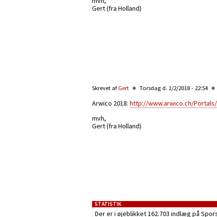
mvh,
Gert (fra Holland)
Skrevet af
Gert
Torsdag d. 1/2/2018 - 22:54
Arwico 2018:
http://www.arwico.ch/Portal
mvh,
Gert (fra Holland)
STATISTIK
Der er i øjeblikket 162.703 indlæg på Spor