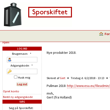
For
Hjem
LOG IND
Nye produkter 2018.
Brugernavn:
*
Adgangskode:
*
Husk mig
Skrevet af
Gert
Tirsdag d. 6/2/2018 - 13:13
Pullman 2018:
http://www.esu.eu/fileadmi
Opret konto
mvh,
Bestil ny adgangskode
Gert (fra Holland)
SØG
Søg på Sporskiftet: