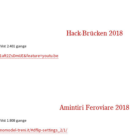
Hack-Brücken 2018
Vist 2.401 gange
=1aft2ZsDmUE&feature=youtu.be
Amintiri Feroviare 2018
Vist 1.808 gange
cnomodel-treni.it/#dflip-settings_2/1/