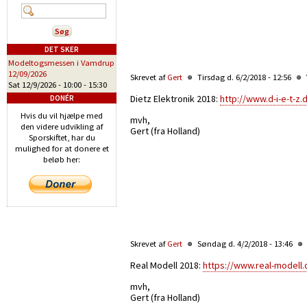
DET SKER
Modeltogsmessen i Vamdrup
12/09/2026
Skrevet af
Gert
Tirsdag d. 6/2/2018 - 12:56
Sat 12/9/2026 -
10:00
-
15:30
Dietz Elektronik 2018:
http://www.d-i-e-t-z
DONÉR
Hvis du vil hjælpe med
mvh,
den videre udvikling af
Gert (fra Holland)
Sporskiftet, har du
mulighed for at donere et
beløb her:
Skrevet af
Gert
Søndag d. 4/2/2018 - 13:46
Real Modell 2018:
https://www.real-modell
mvh,
Gert (fra Holland)