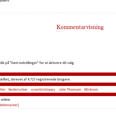
epoke IV
Kommentarvisning
k på "Gem indstillinger" for at aktivere dit valg.
skiftet, skrevet af 4.727 registrerede brugere.
ehm
Nederschier
scientistsloppy
John Thomsen
NEriksen
online.
[Webmaster]