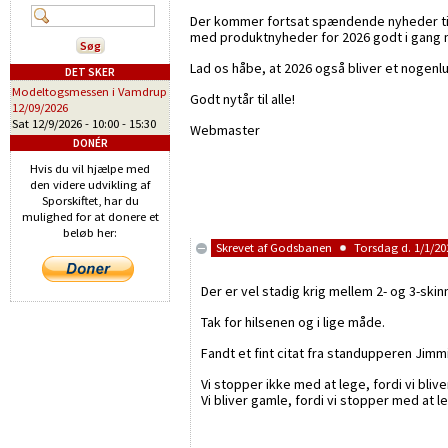
Der kommer fortsat spændende nyheder til d
med produktnyheder for 2026 godt i gang 
Lad os håbe, at 2026 også bliver et nogenl
DET SKER
Modeltogsmessen i Vamdrup
Godt nytår til alle!
12/09/2026
Sat 12/9/2026 -
10:00
-
15:30
Webmaster
DONÉR
Hvis du vil hjælpe med
den videre udvikling af
Sporskiftet, har du
mulighed for at donere et
beløb her:
Skrevet af
Godsbanen
Torsdag d. 1/1/202
Der er vel stadig krig mellem 2- og 3-sk
Tak for hilsenen og i lige måde.
Fandt et fint citat fra standupperen Jimmi
Vi stopper ikke med at lege, fordi vi bliv
Vi bliver gamle, fordi vi stopper med at l