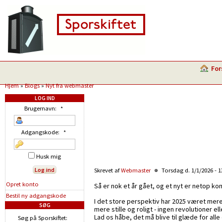
For
Hjem
»
Blogs
»
Nyt fra webmaster
LOG IND
Brugernavn:
*
Adgangskode:
*
Husk mig
Skrevet af
Webmaster
Torsdag d. 1/1/2026 - 
Opret konto
Så er nok et år gået, og et nyt er netop kom
Bestil ny adgangskode
I det store perspektiv har 2025 været mere
SØG
mere stille og roligt - ingen revolutioner e
Lad os håbe, det må blive til glæde for alle
Søg på Sporskiftet: