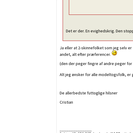
Det er der. En evighedskrig. Den stopp
Ja eller at 2-skinnefolket som jeg selv e
andet, alt efter præferencer.
(den der peger fingre af andre peger for 
Alt jeg ønsker for alle modeltogsfolk, e
De allerbedste futtoglige hilsner
Cristian
__________________