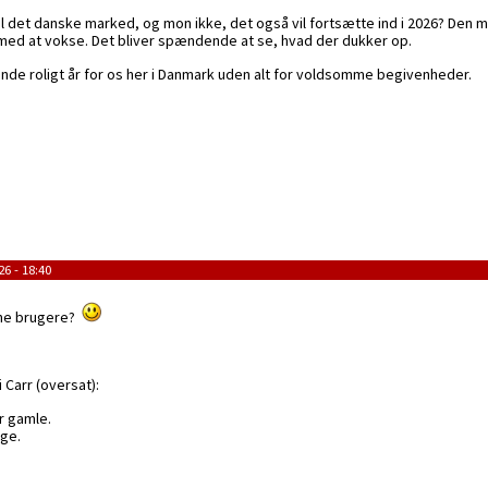
et danske marked, og mon ikke, det også vil fortsætte ind i 2026? Den myre
med at vokse. Det bliver spændende at se, hvad der dukker op.
unde roligt år for os her i Danmark uden alt for voldsomme begivenheder.
6 - 18:40
inne brugere?
 Carr (oversat):
er gamle.
ege.