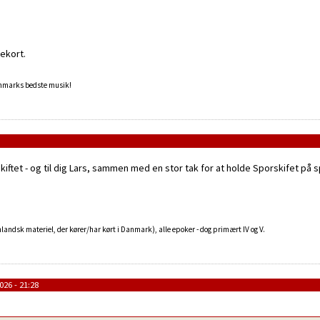
ekort.
anmarks bedste musik!
skiftet - og til dig Lars, sammen med en stor tak for at holde Sporskifet på
landsk materiel, der kører/har kørt i Danmark), alle epoker - dog primært IV og V.
26 - 21:28