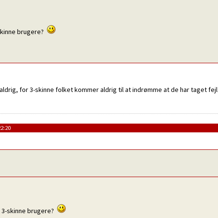
-skinne brugere?
ldrig, for 3-skinne folket kommer aldrig til at indrømme at de har taget fej
22:20
og 3-skinne brugere?