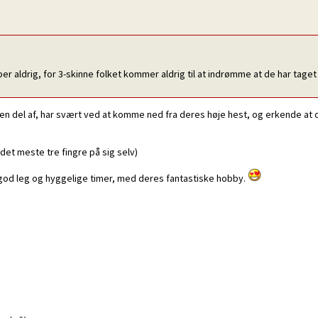
er aldrig, for 3-skinne folket kommer aldrig til at indrømme at de har taget 
r en del af, har svært ved at komme ned fra deres høje hest, og erkende at d
det meste tre fingre på sig selv)
r god leg og hyggelige timer, med deres fantastiske hobby.