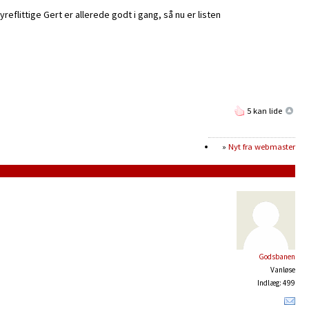
flittige Gert er allerede godt i gang, så nu er listen
5 kan lide
Nyt fra webmaster
Godsbanen
Vanløse
Indlæg: 499