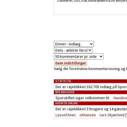
2-skinne H0, GDS, DSB, dansk epoke III & DR, østtysk 
Vælg din foretrukne kommentarvisning og kli
STATISTIK
Der er i øjeblikket 162.705 indlæg på Spor
NYE BRUGERE
Sporskiftet siger velkommen til:
Hansbr
HVEM ER ONLINE
Der er i øjeblikket
3 brugere
og
14 gæster
LasseSteen
okhansen
Lars Skjærlund