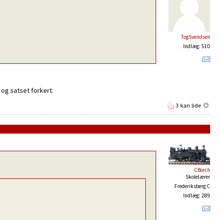
TogSvendsen
Indlæg: 510
l og satset forkert.
3 kan lide
CBorch
Skolelærer
Frederiksberg C
Indlæg: 289