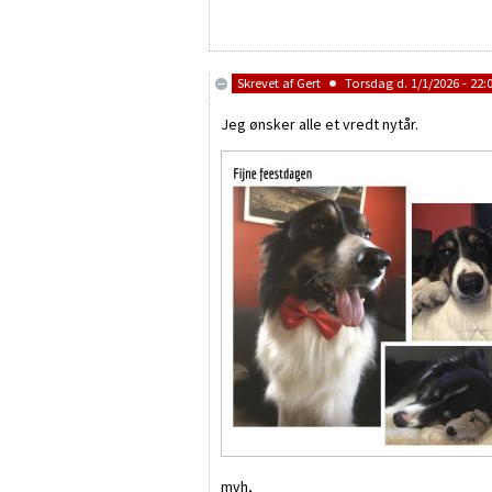
Skrevet af
Gert
Torsdag d. 1/1/2026 - 22:
Jeg ønsker alle et vredt nytår.
mvh,