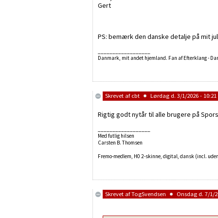
Gert
PS: bemærk den danske detalje på mit jul
__________________
Danmark, mit andet hjemland. Fan af Efterklang - D
Skrevet af
cbt
Lørdag d. 3/1/2026 - 10:21
Rigtig godt nytår til alle brugere på Spor
__________________
Med futlig hilsen
Carsten B. Thomsen
Fremo-medlem, H0 2-skinne, digital, dansk (incl. uden
Skrevet af
TogSvendsen
Onsdag d. 7/1/20