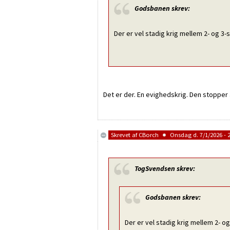
Godsbanen
skrev:
Der er vel stadig krig mellem 2- og 3
Det er der. En evighedskrig. Den stopper a
Skrevet af
CBorch
Onsdag d. 7/1/2026 - 
TogSvendsen
skrev:
Godsbanen
skrev:
Der er vel stadig krig mellem 2- 