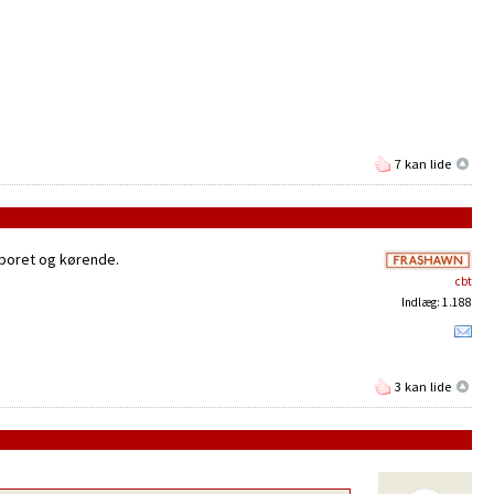
7 kan lide
 sporet og kørende.
cbt
Indlæg: 1.188
3 kan lide