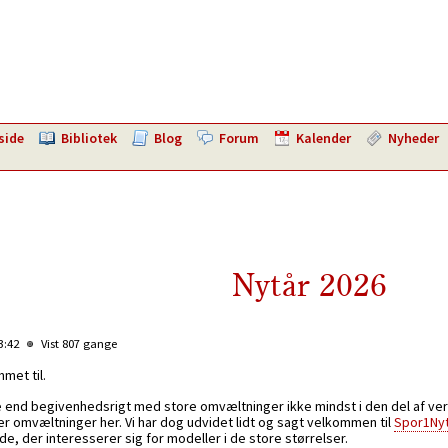
side
Bibliotek
Blog
Forum
Kalender
Nyheder
Nytår 2026
13:42
Vist 807 gange
met til.
 end begivenhedsrigt med store omvæltninger ikke mindst i den del af verde
ller omvæltninger her. Vi har dog udvidet lidt og sagt velkommen til
Spor1Ny
 de, der interesserer sig for modeller i de store størrelser.