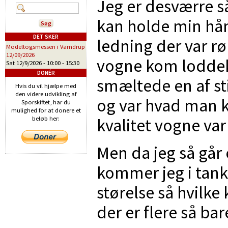
Jeg er desværre s
kan holde min hån
DET SKER
ledning der var rø
Modeltogsmessen i Vamdrup
12/09/2026
vogne kom loddek
Sat 12/9/2026 -
10:00
-
15:30
DONÉR
smæltede en af st
Hvis du vil hjælpe med
den videre udvikling af
og var hvad man k
Sporskiftet, har du
mulighed for at donere et
kvalitet vogne var 
beløb her:
Men da jeg så går 
kommer jeg i tanke
størelse så hvilke 
der er flere så ba