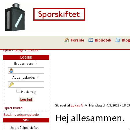
Forside
Bibliotek
Blog
Hjem
»
Blogs
»
Lukas A
LOG IND
Brugernavn:
*
Adgangskode:
*
Husk mig
Skrevet af
Lukas A
Mandag d. 4/3/2013 - 18:5
Opret konto
Hej allesammen.
Bestil ny adgangskode
SØG
Søg på Sporskiftet: