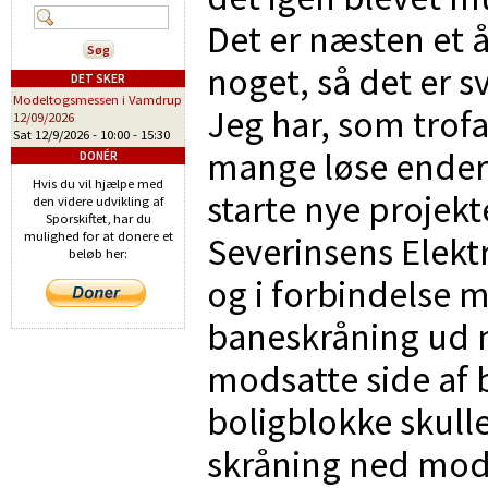
Det er næsten et å
noget, så det er 
DET SKER
Modeltogsmessen i Vamdrup
Jeg har, som trofa
12/09/2026
Sat 12/9/2026 -
10:00
-
15:30
mange løse ender. 
DONÉR
Hvis du vil hjælpe med
starte nye projekt
den videre udvikling af
Sporskiftet, har du
mulighed for at donere et
Severinsens Elek
beløb her:
og i forbindelse m
baneskråning ud m
modsatte side af
boligblokke skull
skråning ned mod