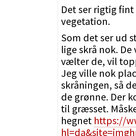
Det ser rigtig fint
vegetation.
Som det ser ud s
lige skrå nok. De 
vælter de, vil to
Jeg ville nok pla
skråningen, så de
de grønne. Der 
til græsset. Måsk
hegnet
https://
hl=da&site=imgh