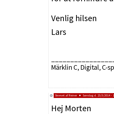
Venlig hilsen
Lars
________________
Märklin C, Digital, C-s
Skrevet af
Reiner
Søndag d. 23/3/2014 - 
Hej Morten