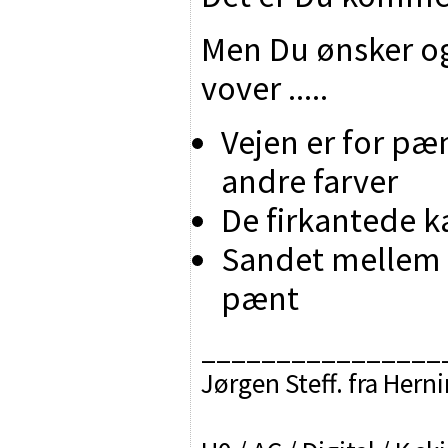
Men Du ønsker ogs
vover .....
Vejen er for pæn
andre farver
De firkantede k
Sandet mellem 
pænt
________________
Jørgen Steff. fra Hern