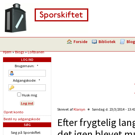
Forside
Bibliotek
Blog
Hjem
»
Blogs
»
Loftbanen
LOG IND
Brugernavn:
*
Adgangskode:
*
Husk mig
Skrevet af
Klarsyn
Søndag d. 23/3/2014 - 13:4
Opret konto
Efter frygtelig lan
Bestil ny adgangskode
SØG
det igen blevet mu
Søg på Sporskiftet: