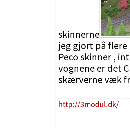
skinnerne
jeg gjort på flere
Peco skinner , in
vognene er det C 
skærverne væk fr
________________
http://3modul.dk/