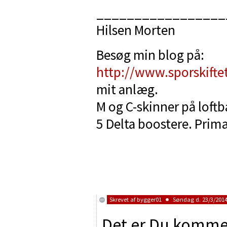
_________________
Hilsen Morten
Besøg min blog på:
http://www.sporskifte
mit anlæg.
M og C-skinner på loft
5 Delta boostere. Primæ
Skrevet af
bygger01
Søndag d. 23/3/2014 
Det er Du kommet 