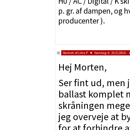
H0 / AC / Digital / K sk
p. gr. af dampen, og h
producenter ).
Skrevet af
Litra P
Søndag d. 23/3/2014 - 
Hej Morten,
Ser fint ud, men 
ballast komplet 
skråningen meget 
jeg overveje at b
for at forhindre a