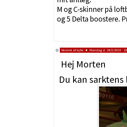
M og C-skinner på lof
og 5 Delta boostere. P
Skrevet af
kylle
Mandag d. 24/3/2014 - 23
Hej Morten
Du kan sarktens