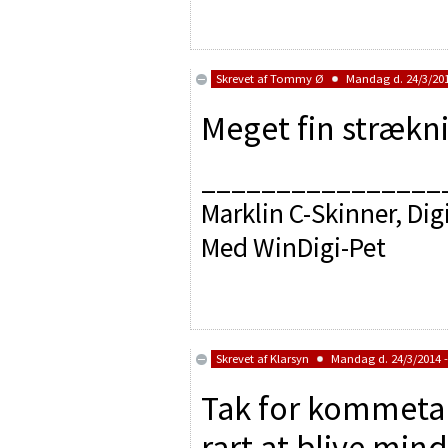
Skrevet af
Tommy Ø
Mandag d. 24/3/201
Meget fin strækni
________________
Marklin C-Skinner, Dig
Med WinDigi-Pet
Skrevet af
Klarsyn
Mandag d. 24/3/2014 -
Tak for kommetar
rart at blive mi