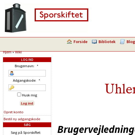
Forside
Bibliotek
Blog
Hjem
»
Wiki
LOG IND
Brugernavn:
*
Adgangskode:
*
Uhlen
Husk mig
Opret konto
Bestil ny adgangskode
SØG
Brugervejledninge
Søg på Sporskiftet: