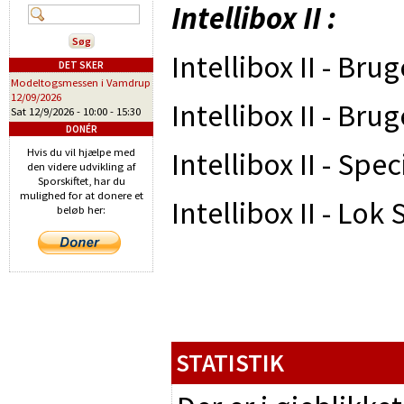
Intellibox II :
Intellibox II - Bru
DET SKER
Modeltogsmessen i Vamdrup
12/09/2026
Intellibox II - Br
Sat 12/9/2026 -
10:00
-
15:30
DONÉR
Intellibox II - Spe
Hvis du vil hjælpe med
den videre udvikling af
Sporskiftet, har du
mulighed for at donere et
Intellibox II - Lok
beløb her:
STATISTIK