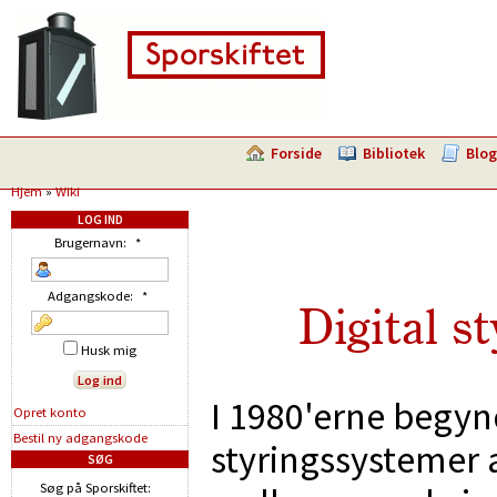
Forside
Bibliotek
Blog
Hjem
»
Wiki
LOG IND
Brugernavn:
*
Adgangskode:
*
Digital s
Husk mig
I 1980'erne begynd
Opret konto
Bestil ny adgangskode
styringssystemer
SØG
Søg på Sporskiftet: