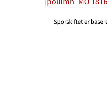
poulmh
MO 181
Sporskiftet er baser