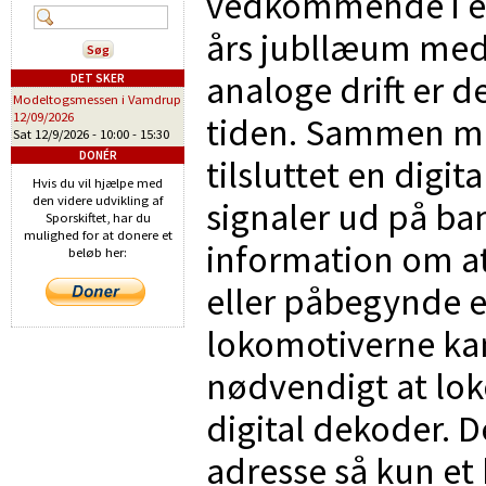
vedkommende i eft
års jubllæum med M
analoge drift er d
DET SKER
Modeltogsmessen i Vamdrup
12/09/2026
tiden. Sammen me
Sat 12/9/2026 -
10:00
-
15:30
DONÉR
tilsluttet en digi
Hvis du vil hjælpe med
den videre udvikling af
signaler ud på ban
Sporskiftet, har du
mulighed for at donere et
information om at
beløb her:
eller påbegynde 
lokomotiverne kan 
nødvendigt at lo
digital dekoder. 
adresse så kun et