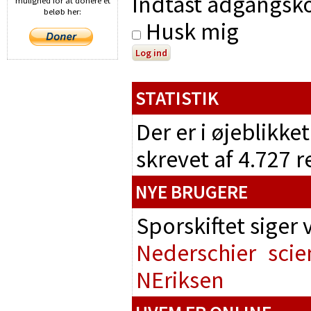
Indtast adgangsko
mulighed for at donere et
beløb her:
Husk mig
STATISTIK
Der er i øjeblikke
skrevet af 4.727 
NYE BRUGERE
Sporskiftet siger
Nederschier
scie
NEriksen