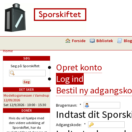
Forside
Bibliotek
Blog
Home
SØG
Opret konto
Søg på Sporskiftet:
Log ind
Bestil ny adgangsk
DET SKER
Modeltogsmessen i Vamdrup
12/09/2026
Sat 12/9/2026 -
10:00
-
15:30
Brugernavn:
*
Indtast dit Sporsk
DONÉR
Hvis du vil hjælpe med
den videre udvikling af
Adgangskode:
*
Sporskiftet, har du