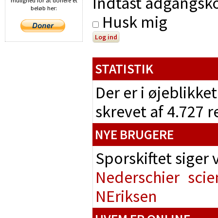
Indtast adgangsko
mulighed for at donere et
beløb her:
Husk mig
STATISTIK
Der er i øjeblikke
skrevet af 4.727 
NYE BRUGERE
Sporskiftet siger
Nederschier
scie
NEriksen