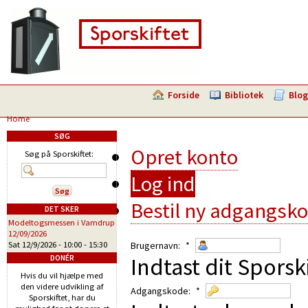
Forside
Bibliotek
Blog
Home
SØG
Opret konto
Søg på Sporskiftet:
Log ind
Bestil ny adgangsk
DET SKER
Modeltogsmessen i Vamdrup
12/09/2026
Sat 12/9/2026 -
10:00
-
15:30
Brugernavn:
*
Indtast dit Sporsk
DONÉR
Hvis du vil hjælpe med
den videre udvikling af
Adgangskode:
*
Sporskiftet, har du