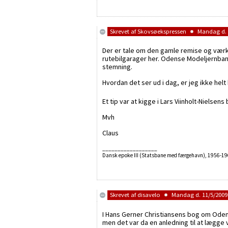
Skrevet af
Skovsøekspressen
Mandag d. 1
Der er tale om den gamle remise og værks
rutebilgarager her. Odense Modeljernbane
stemning.
Hvordan det ser ud i dag, er jeg ikke helt 
Et tip var at kigge i Lars Viinholt-Niel
Mvh
Claus
__________________
Dansk epoke III (Statsbane med færgehavn), 1956-1966.
Skrevet af
disavelo
Mandag d. 11/5/2009 
I Hans Gerner Christiansens bog om Oden
men det var da en anledning til at lægg