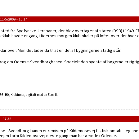
1/5/2009 - 15:17
ted fra Sydfynske Jernbaner, der blev overtaget af staten (DSB) i 1949. E
klub havde engang i tidernes morgen klublokaler på loftet over der hvor de
klar over. Men det lader da til at en del af bygningerne stadig står.
sens bog om Odense-Svendborgbanen. Specielt den nyeste af bøgerne er rigt
 H0, K-skinner, digitalt med en Ecos II.
- 17:35
se - Svendborg-banen er remisen på Kildemosevej faktisk omtalt. Jeg ane
e vejen forbi Kildemosevej næste gang man har ærinde i Odense.