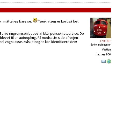
en måtte jeg bare se.
Tænk at jeg er kørt så tæt
Selve ringremisen bebos af bl.a. pensionistservice. De
r blevet til en autoophug. På modsatte side af vejen
Erik 1:87
mel vognkasse. Måske nogen kan identificere den!
Softwareingeniør
Vestfyn
Indlæg: 906