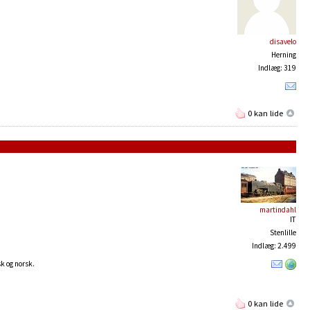
disavelo
Herning
Indlæg: 319
0 kan lide
martindahl
IT
Stenlille
Indlæg: 2.499
sk og norsk.
0 kan lide