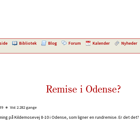
side
Bibliotek
Blog
Forum
Kalender
Nyheder
Remise i Odense?
:39
Vist 2.282 gange
ygning på Kildemosevej 8-10 i Odense, som ligner en rundremise. Er det d