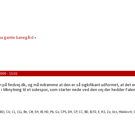
cia gamle banegård
»
009 - 15:02
 på findvej.dk, og må indrømme at den er så sigkifikant udformet, at det er
t i tilknytning til et sidespor, som starter nede ved den vej der hedder Fal
Br80), CU, CL, CLL, Bn, CM, EH, IB, HD, Pb, Gs, CPS, DH, CP, CC, BD, B,FD, E, KS, Za, Ucs, Hbikks-tt,