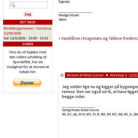
Søren
__________________
Venlige hilsner
Søren
DET SKER
Modeltogsmessen i Vamdrup
12/09/2026
«
Vandtårne i Kragenæs og Tølløse
frederi
Sat 12/9/2026 -
10:00
-
15:30
DONÉR
Hvis du vil hjælpe med
den videre udvikling af
Sporskiftet, har du
mulighed for at donere et
beløb her:
Skrevet af
Willie Garvin
Mandag d. 11/5/2
Jeg sidder lige nu og kigger på bygningen
remise. Den ser også ud til, at have ligge
begge sider.
__________________
Venlig Hilsen Willie Garvin
H0, DC, dk, III-IV, MO, Pr, N, MH, MY, MZ, MA, ML, D, (