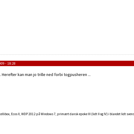
09 - 18:28
Herefter kan man jo trille ned forbi togpusheren ...
llibox, Ecos II, WDP 2012 på Windows 7, primært dansk epoke III (lidt II og IV) i blandet lidt sven