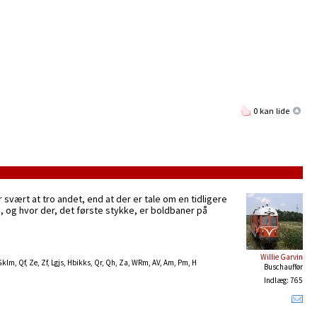
0 kan lide
 svært at tro andet, end at der er tale om en tidligere
en, og hvor der, det første stykke, er boldbaner på
Willie Garvin
 Gklm, Qf, Ze, Zf, Lgjs, Hbikks, Qr, Qh, Za, WRm, AV, Am, Pm, H
Buschauffør
Indlæg: 765