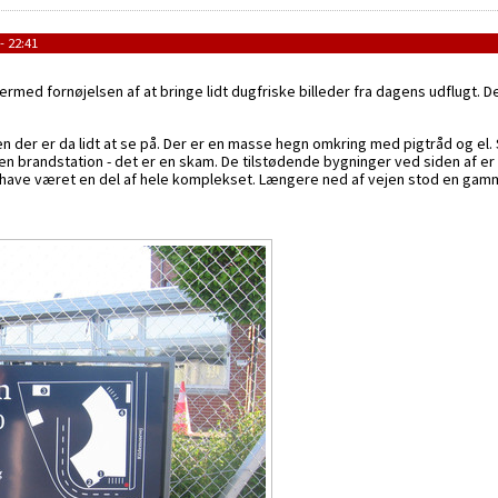
- 22:41
rmed fornøjelsen af at bringe lidt dugfriske billeder fra dagens udflugt. D
 der er da lidt at se på. Der er en masse hegn omkring med pigtråd og el. 
ne en brandstation - det er en skam. De tilstødende bygninger ved siden af e
 have været en del af hele komplekset. Længere ned af vejen stod en gam