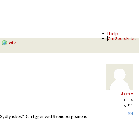
Hjælp
Om Sporskiftet
Wiki
disavelo
Herning
Indlæg: 319
et? Sydfynskes? Den ligger ved Svendborgbanens