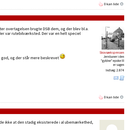
0 kan lide
fter overtagelsen brugte DSB dem, og der blev bl.a.
r var rutebilværksted. Der var en helt speciel
Skovsøekspressen
Jernbaner i den
ig god, og der står mere beskrevet
"gyldne" epoke III
er sagen
Indlæg: 2.874
0 kan lide
de ikke at den stadig eksisterede i al ubemærkethed,