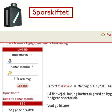
For
Home
»
Forum
»
Rigtige jernbaner
»
Faste anlæg
LOG IND
Brugernavn:
*
Adgangskode:
*
Husk mig
Skrevet af
disavelo
Mandag d. 11/5/2009 - 14
Opret konto
På findvej.dk har jeg hæftet mig ved en b
tidligere sporforløb.
Bestil ny adgangskode
SØG
Venlige hilsner
Søg på Sporskiftet: