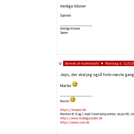
Venlige hilsner
Søren
__________________
Venlige hilsner
Søren
Skrevet af
martindahl
Mandag d. 11/5/20
Jeps, der skal jeg også forbi næste gang. 
Martin
__________________
Martin
https://3modul.dk
Märklin M, K og C med 3 kontaktpunkter, skala H0, Inte
https://www.hyldegaarden.dk
https://www.vsvt.dk