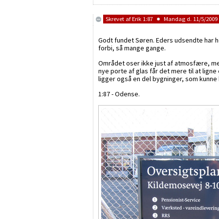
Skrevet af
Erik 1:87
Mandag d. 11/5/2009 
Godt fundet Søren. Eders udsendte har he
forbi, så mange gange.
Området oser ikke just af atmosfære, men
nye porte af glas får det mere til at lig
ligger også en del bygninger, som kunne
1:87 - Odense.