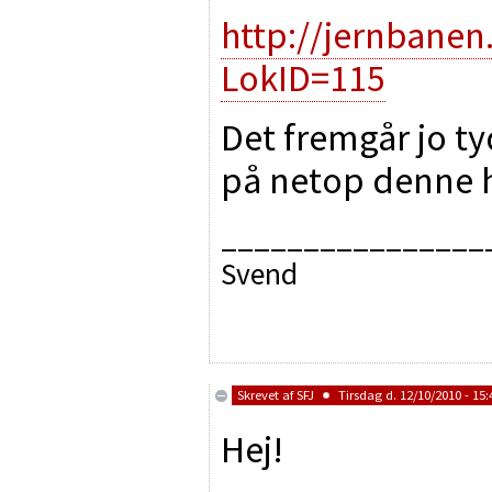
http://jernbanen
LokID=115
Det fremgår jo ty
på netop denne 
________________
Svend
Skrevet af
SFJ
Tirsdag d. 12/10/2010 - 15:
Hej!