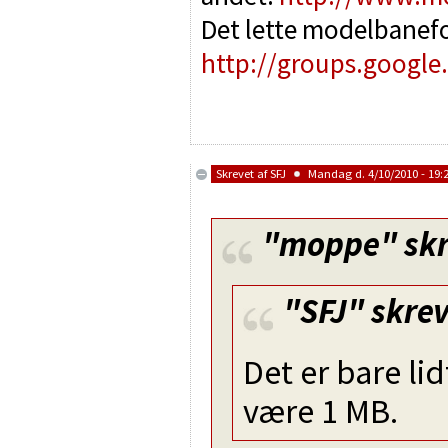
Det lette modelbanef
http://groups.google
Skrevet af
SFJ
Mandag d. 4/10/2010 - 19:
"moppe"
skr
"SFJ"
skrev
Det er bare lid
være 1 MB.