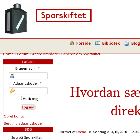
Forside
Bibliotek
Blog
Home
»
Forum
»
Andre områder
»
Generelt om Sporskiftet
LOG IND
Brugernavn:
*
Adgangskode:
*
Hvordan sæt
Husk mig
direk
Opret konto
Bestil ny adgangskode
SØG
Skrevet af
Svend
Søndag d. 3/10/2010 - 12:06
Søg på Sporskiftet: