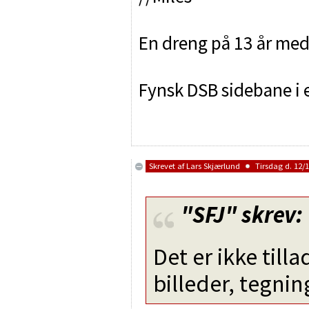
En dreng på 13 år med 
Fynsk DSB sidebane i e
Skrevet af
Lars Skjærlund
Tirsdag d. 12/1
"SFJ"
skrev:
Det er ikke tillad
billeder, tegnin