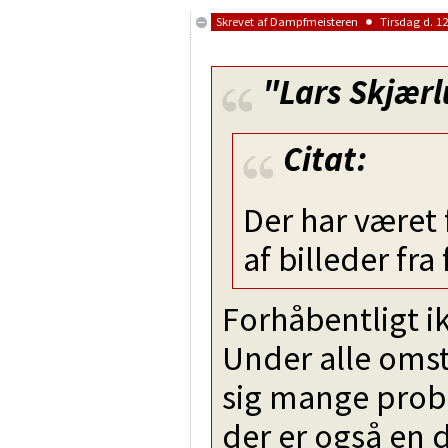
Skrevet af
Dampfmeisteren
Tirsdag d. 12
"Lars Skjær
Citat:
Der har været 
af billeder fr
Forhåbentligt i
Under alle om
sig mange probl
der er også en 