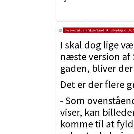
Skrevet af
Lars Skjærlund
Søndag d. 3/10
I skal dog lige 
næste version af
gaden, bliver de
Det er der flere g
- Som ovenståen
viser, kan billed
komme til at fyl