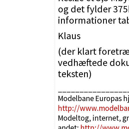
og det fylder 375
informationer tabt
Klaus
(der klart foretr
vedhæftede doku
teksten)
________________
Modelbane Europas h
http://www.modelba
Modeltog, internet, g
andet:
http://www.m