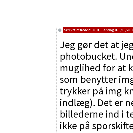
Skrevet af
frede2300
Søndag d. 3/10/2010
Jeg gør det at jeg
photobucket. Und
muglihed for at k
som benytter img
trykker på img kn
indlæg). Det er 
billederne ind i 
ikke på sporskift