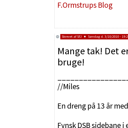
F.Ormstrups Blog
Skrevet af
SFJ
Søndag d. 3/10/2010 - 19:2
Mange tak! Det er
bruge!
________________
//Miles
En dreng på 13 år med 
Fynsk DSB sidebane i e