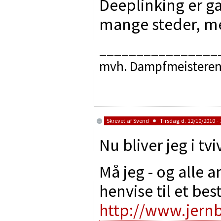
Deeplinking er ga
mange steder, me
________________
mvh. Dampfmeistere
Skrevet af
Svend
Tirsdag d. 12/10/2010 - 
Nu bliver jeg i tviv
Må jeg - og alle 
henvise til et be
http://www.jern