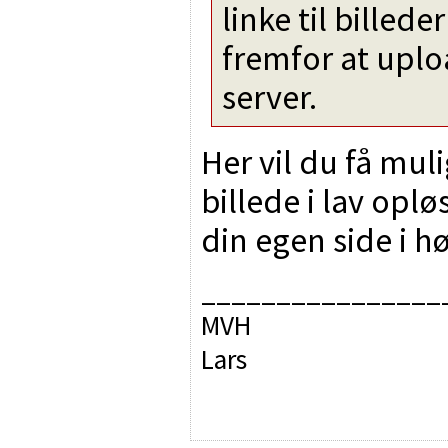
linke til bille
fremfor at upl
server.
Her vil du få mul
billede i lav oplø
din egen side i h
________________
MVH
Lars