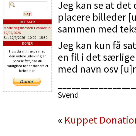
Jeg kan se at det 
placere billeder [u
DET SKER
sammen med teks
Modeltogsmessen i Vamdrup
12/09/2026
Sat 12/9/2026 -
10:00
-
15:30
Jeg kan kun få sat
DONÉR
Hvis du vil hjælpe med
en fil i det særlige
den videre udvikling af
Sporskiftet, har du
med navn osv [u]n
mulighed for at donere et
beløb her:
_________________
Svend
«
Kuppet
Donatio