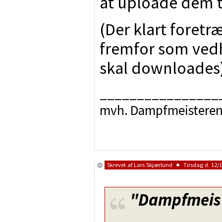
at uploade dem t
(Der klart foretr
fremfor som ved
skal downloades
________________
mvh. Dampfmeistere
Skrevet af
Lars Skjærlund
Tirsdag d. 12/1
"Dampfmeis