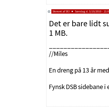
Skrevet af
SFJ
Søndag d. 3/10/2010 - 21:0
Det er bare lidt 
1 MB.
________________
//Miles
En dreng på 13 år med 
Fynsk DSB sidebane i e