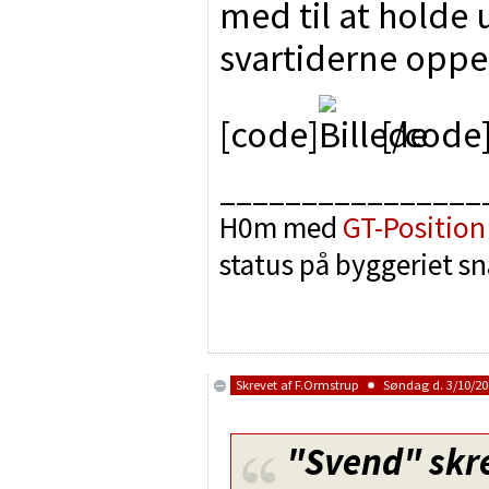
med til at holde
svartiderne opp
[code]
[/code
________________
H0m med
GT-Position
status på byggeriet sn
Skrevet af
F.Ormstrup
Søndag d. 3/10/201
"Svend"
skr