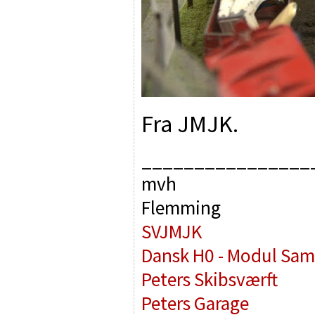
Fra JMJK.
________________
mvh
Flemming
SVJMJK
Dansk H0 - Modul Sam
Peters Skibsværft
Peters Garage