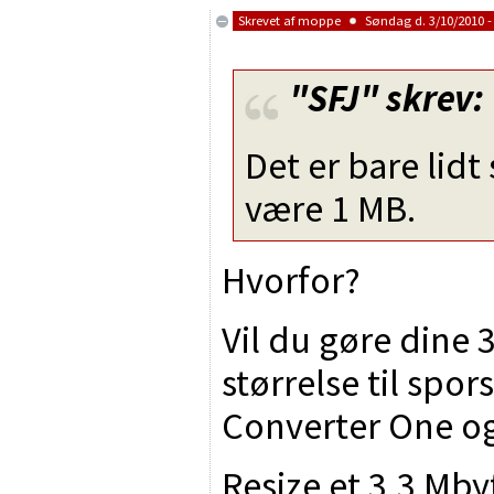
Skrevet af
moppe
Søndag d. 3/10/2010 -
"SFJ"
skrev:
Det er bare lidt
være 1 MB.
Hvorfor?
Vil du gøre dine 3
størrelse til spo
Converter One og
Resize et 3,3 Mby