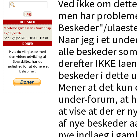
Ved ikke om dette
men har probleme
DET SKER
Beskeder"/ulaeste
Modeltogsmessen i Vamdrup
12/09/2026
Naar jeg i et und
Sat 12/9/2026 -
10:00
-
15:30
DONÉR
alle beskeder som
Hvis du vil hjælpe med
den videre udvikling af
derefter IKKE lae
Sporskiftet, har du
mulighed for at donere et
beskeder i dette 
beløb her:
Mener at det kun 
under-forum, at 
at vise at der er 
af nye beskeder a
nye indlaeg i gaml