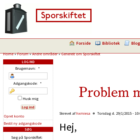
Forside
Bibliotek
Blog
Home
»
Forum
»
Andre områder
»
Generelt om Sporskiftet
LOG IND
Brugernavn:
*
Adgangskode:
*
Problem m
Husk mig
Skrevet af
hxmiesa
Torsdag d. 29/1/2015 - 10
Opret konto
Hej,
Bestil ny adgangskode
SØG
Søg på Sporskiftet: