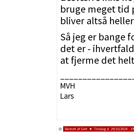
bruge meget tid p
bliver altså helle
Så jeg er bange f
det er - ihvertfald
at fjerme det helt
________________
MVH
Lars
Skrevet af
Gert
Tirsdag d. 29/10/2024 - 19