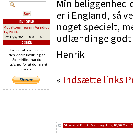
Min beliggenhed d
er i England, så v
DET SKER
noget specielt, 
Modeltogsmessen i Vamdrup
12/09/2026
udlændinge godt h
Sat 12/9/2026 -
10:00
-
15:30
DONÉR
Hvis du vil hjælpe med
Henrik
den videre udvikling af
Sporskiftet, har du
mulighed for at donere et
beløb her:
«
Indsætte links
P
Skrevet af
BT
Mandag d. 28/10/2024 - 17: