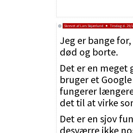
Skrevet af
Lars Skjærlund
Tirsdag d. 29/1
Jeg er bange for,
død og borte.
Det er en meget 
bruger et Google 
fungerer længere 
det til at virke s
Det er en sjov fu
desværre ikke nog