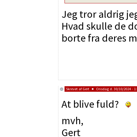
Jeg tror aldrig jeg
Hvad skulle de do
borte fra deres 
Skrevet af
Gert
Onsdag d. 30/10/2024 - 1
At blive fuld?
mvh,
Gert