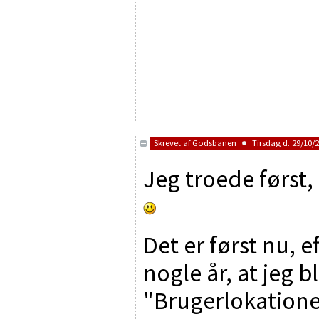
Skrevet af
Godsbanen
Tirsdag d. 29/10/2
Jeg troede først,
Det er først nu, e
nogle år, at jeg 
"Brugerlokatione