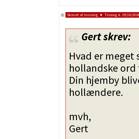
Skrevet af
morsing
Tirsdag d. 29/10/2024
Gert
skrev:
Hvad er meget s
hollandske ord
Din hjemby blive
hollændere.
mvh,
Gert