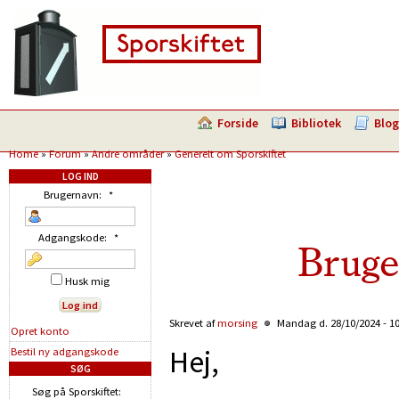
Forside
Bibliotek
Blog
Home
»
Forum
»
Andre områder
»
Generelt om Sporskiftet
LOG IND
Brugernavn:
*
Adgangskode:
*
Bruge
Husk mig
Skrevet af
morsing
Mandag d. 28/10/2024 - 1
Opret konto
Hej,
Bestil ny adgangskode
SØG
Søg på Sporskiftet: