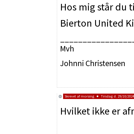
Hos mig står du ti
Bierton United 
________________
Mvh
Johnni Christensen
Skrevet af
morsing
Tirsdag d. 29/10/2024
Hvilket ikke er af