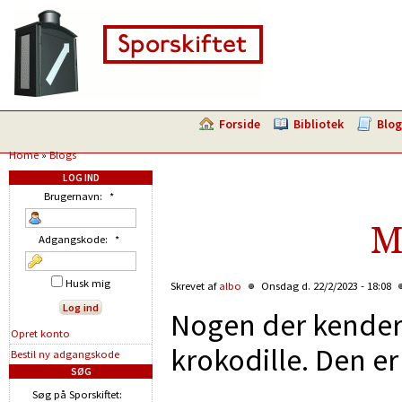
Forside
Bibliotek
Blog
Home
»
Blogs
LOG IND
Brugernavn:
*
M
Adgangskode:
*
Husk mig
Skrevet af
albo
Onsdag d. 22/2/2023 - 18:08
Nogen der kende
Opret konto
krokodille. Den er
Bestil ny adgangskode
SØG
Søg på Sporskiftet: