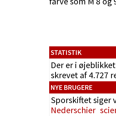
farve som M 8 og
STATISTIK
Der er i øjeblikke
skrevet af 4.727 
NYE BRUGERE
Sporskiftet siger
Nederschier
scie