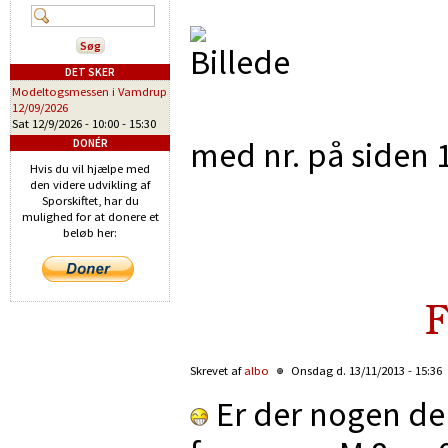
DET SKER
Modeltogsmessen i Vamdrup
12/09/2026
Sat 12/9/2026 -
10:00
-
15:30
med nr. på siden 
DONÉR
Hvis du vil hjælpe med
den videre udvikling af
Sporskiftet, har du
mulighed for at donere et
beløb her:
F
Skrevet af
albo
Onsdag d. 13/11/2013 - 15:36
Er der nogen d