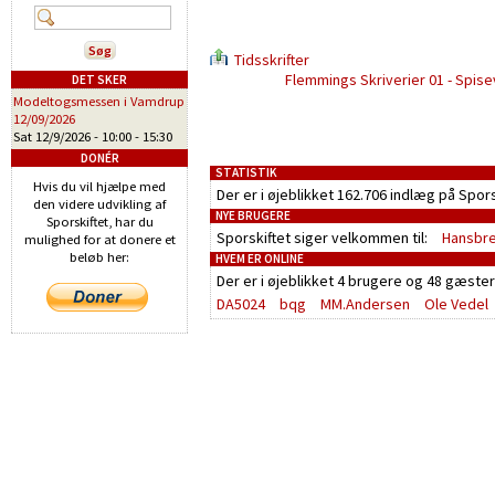
Tidsskrifter
Flemmings Skriverier 01 - Spis
DET SKER
Modeltogsmessen i Vamdrup
12/09/2026
Sat 12/9/2026 -
10:00
-
15:30
DONÉR
STATISTIK
Hvis du vil hjælpe med
Der er i øjeblikket 162.706 indlæg på Spor
den videre udvikling af
NYE BRUGERE
Sporskiftet, har du
Sporskiftet siger velkommen til:
Hansbr
mulighed for at donere et
beløb her:
HVEM ER ONLINE
Der er i øjeblikket
4 brugere
og
48 gæster
DA5024
bqg
MM.Andersen
Ole Vedel