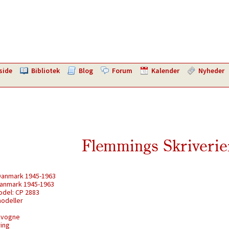
side
Bibliotek
Blog
Forum
Kalender
Nyheder
Flemmings Skriverie
 Danmark 1945-1963
Danmark 1945-1963
odel: CP 2883
modeller
nkvogne
ring