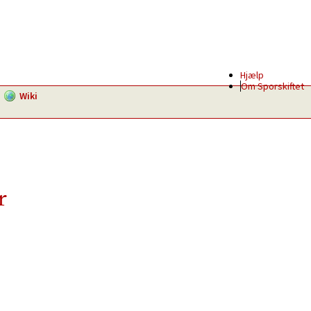
Hjælp
Om Sporskiftet
Wiki
r