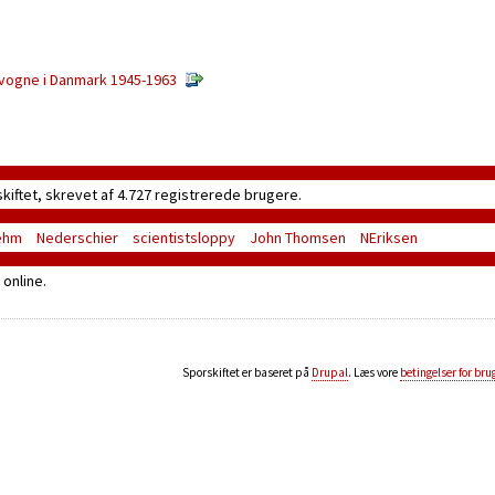
evogne i Danmark 1945-1963
skiftet, skrevet af 4.727 registrerede brugere.
ehm
Nederschier
scientistsloppy
John Thomsen
NEriksen
online.
Sporskiftet er baseret på
Drupal
. Læs vore
betingelser for bru