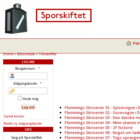
For
Home
»
Biblioteket
»
Tidsskrifter
LOG IND
Brugernavn:
*
Adgangskode:
*
Husk mig
Flemmings Skriverier 01 - Spisevogne i
Flemmings Skriverier 02 - Sovevogne i 
Opret konto
Flemmings Skriverier 03 - Den danske m
Flemmings Skriverier 04 - Mine skønne 
Bestil ny adgangskode
Flemmings Skriverier 05 - ZF historie
SØG
Flemmings Skriverier 06 - Noget om ta
Flemmings Skriverier 07 - Togs oprange
Søg på Sporskiftet: