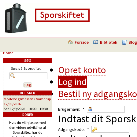
Forside
Bibliotek
Blog
Home
SØG
Opret konto
Søg på Sporskiftet:
Log ind
Bestil ny adgangsk
DET SKER
Modeltogsmessen i Vamdrup
12/09/2026
Sat 12/9/2026 -
10:00
-
15:30
Brugernavn:
*
Indtast dit Sporsk
DONÉR
Hvis du vil hjælpe med
den videre udvikling af
Adgangskode:
*
Sporskiftet, har du