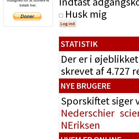
Indtast adgangsko
mulighed for at donere et
beløb her:
Husk mig
STATISTIK
Der er i øjeblikke
skrevet af 4.727 
NYE BRUGERE
Sporskiftet siger
Nederschier
scie
NEriksen