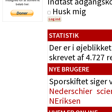
Indtast adgangsko
mulighed for at donere et
beløb her:
Husk mig
STATISTIK
Der er i øjeblikke
skrevet af 4.727 
NYE BRUGERE
Sporskiftet siger
Nederschier
scie
NEriksen