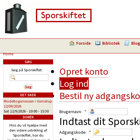
Forside
Bibliotek
Blog
Home
SØG
Opret konto
Søg på Sporskiftet:
Log ind
Bestil ny adgangsk
DET SKER
Modeltogsmessen i Vamdrup
12/09/2026
Sat 12/9/2026 -
10:00
-
15:30
Brugernavn:
*
Indtast dit Sporsk
DONÉR
Hvis du vil hjælpe med
den videre udvikling af
Adgangskode:
*
Sporskiftet, har du