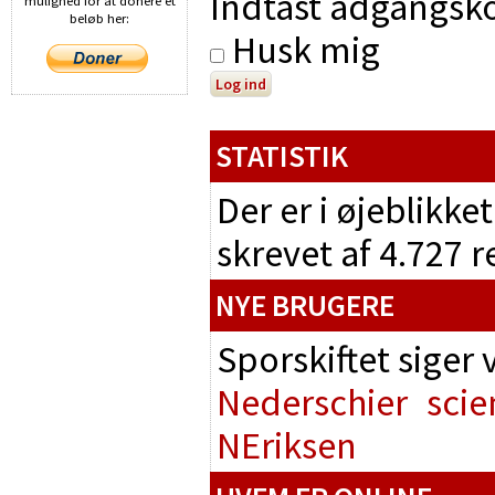
Indtast adgangsko
mulighed for at donere et
beløb her:
Husk mig
STATISTIK
Der er i øjeblikke
skrevet af 4.727 
NYE BRUGERE
Sporskiftet siger
Nederschier
scie
NEriksen