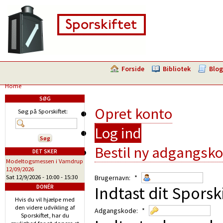
Forside
Bibliotek
Blog
Home
SØG
Opret konto
Søg på Sporskiftet:
Log ind
Bestil ny adgangsk
DET SKER
Modeltogsmessen i Vamdrup
12/09/2026
Sat 12/9/2026 -
10:00
-
15:30
Brugernavn:
*
Indtast dit Sporsk
DONÉR
Hvis du vil hjælpe med
den videre udvikling af
Adgangskode:
*
Sporskiftet, har du