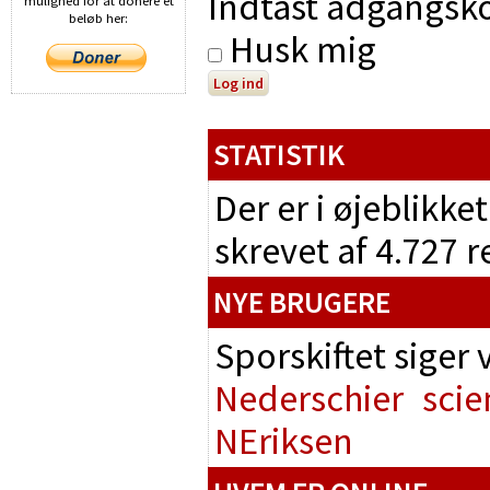
Indtast adgangsko
mulighed for at donere et
beløb her:
Husk mig
STATISTIK
Der er i øjeblikke
skrevet af 4.727 
NYE BRUGERE
Sporskiftet siger
Nederschier
scie
NEriksen