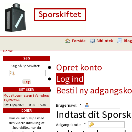
Forside
Bibliotek
Blog
Home
SØG
Opret konto
Søg på Sporskiftet:
Log ind
Bestil ny adgangsk
DET SKER
Modeltogsmessen i Vamdrup
12/09/2026
Sat 12/9/2026 -
10:00
-
15:30
Brugernavn:
*
Indtast dit Sporsk
DONÉR
Hvis du vil hjælpe med
den videre udvikling af
Adgangskode:
*
Sporskiftet, har du