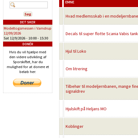
EMNE
Hvad medlemsskab i en modeljernbanekl
DET SKER
Modeltogsmessen i Vamdrup
12/09/2026
Decals til super flotte Scania Vabis ta
Sat 12/9/2026 -
10:00
-
15:30
DONÉR
Hjul til Loko
Hvis du vil hjælpe med
den videre udvikling af
Sporskiftet, har du
mulighed for at donere et
Om litrering
beløb her:
Tilbehør til modeljernbanen, mange fine
signaldrev
Hjulskift på Heljans MO
Koblinger