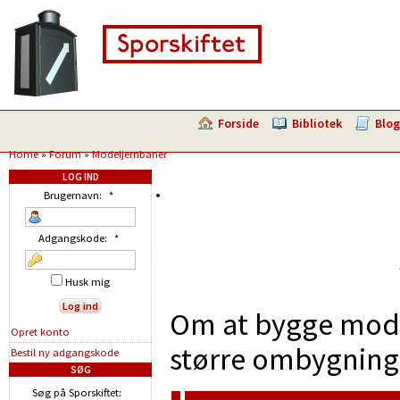
Forside
Bibliotek
Blog
Home
»
Forum
»
Modeljernbaner
LOG IND
Brugernavn:
*
Adgangskode:
*
Husk mig
Om at bygge model
Opret konto
større ombygninge
Bestil ny adgangskode
SØG
Søg på Sporskiftet: