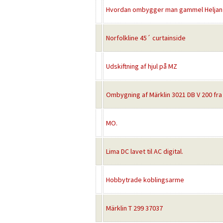
Hvordan ombygger man gammel Heljan MX
Norfolkline 45´ curtainside
Udskiftning af hjul på MZ
Ombygning af Märklin 3021 DB V 200 fra a
MO.
Lima DC lavet til AC digital.
Hobbytrade koblingsarme
Märklin T 299 37037