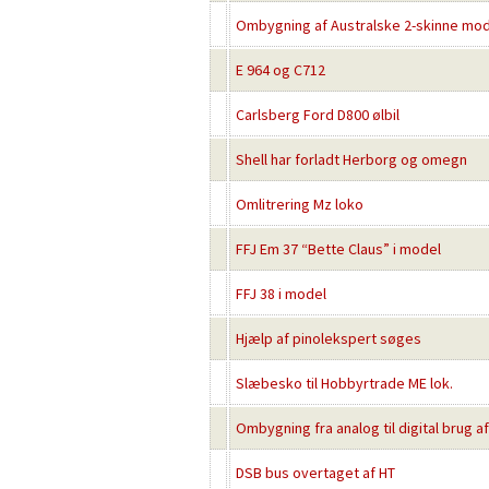
Ombygning af Australske 2-skinne modell
E 964 og C712
Carlsberg Ford D800 ølbil
Shell har forladt Herborg og omegn
Omlitrering Mz loko
FFJ Em 37 “Bette Claus” i model
FFJ 38 i model
Hjælp af pinolekspert søges
Slæbesko til Hobbyrtrade ME lok.
Ombygning fra analog til digital brug a
DSB bus overtaget af HT