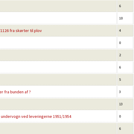
6
10
126 fra skørter til plov
4
0
2
6
5
er fra bunden af ?
3
13
ød undervogn ved leveringerne 1951/1954
0
6