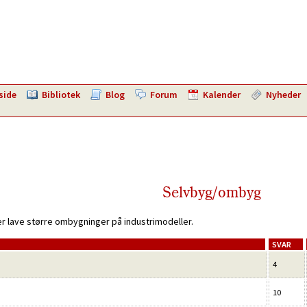
side
Bibliotek
Blog
Forum
Kalender
Nyheder
Selvbyg/ombyg
er lave større ombygninger på industrimodeller.
SVAR
4
10