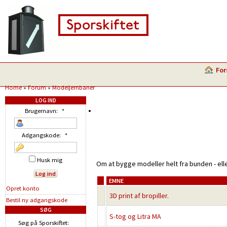
For
Home
»
Forum
»
Modeljernbaner
LOG IND
Brugernavn:
*
Adgangskode:
*
Husk mig
Om at bygge modeller helt fra bunden - ell
EMNE
Opret konto
3D print af bropiller.
Bestil ny adgangskode
SØG
S-tog og Litra MA
Søg på Sporskiftet: