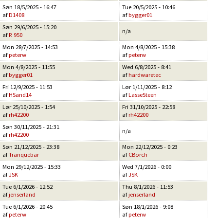
Søn 18/5/2025 - 16:47
Tue 20/5/2025 - 10:46
af
D1408
af
bygger01
Søn 29/6/2025 - 15:20
n/a
af
R 950
Mon 28/7/2025 - 14:53
Mon 4/8/2025 - 15:38
af
peterw
af
peterw
Mon 4/8/2025 - 11:55
Wed 6/8/2025 - 8:41
af
bygger01
af
hardwaretec
Fri 12/9/2025 - 11:53
Lør 1/11/2025 - 8:12
af
HSand14
af
LasseSteen
Lør 25/10/2025 - 1:54
Fri 31/10/2025 - 22:58
af
rh42200
af
rh42200
Søn 30/11/2025 - 21:31
n/a
af
rh42200
Søn 21/12/2025 - 23:38
Mon 22/12/2025 - 0:23
af
Tranquebar
af
CBorch
Mon 29/12/2025 - 15:33
Wed 7/1/2026 - 0:00
af
JSK
af
JSK
Tue 6/1/2026 - 12:52
Thu 8/1/2026 - 11:53
af
jenserland
af
jenserland
Tue 6/1/2026 - 20:45
Søn 18/1/2026 - 9:08
af
peterw
af
peterw