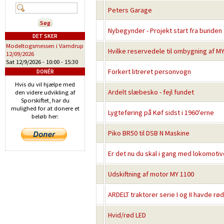
Peters Garage
Nybegynder - Projekt start fra bunden
DET SKER
Modeltogsmessen i Vamdrup
Hvilke reservedele til ombygning af MY1
12/09/2026
Sat 12/9/2026 -
10:00
-
15:30
Forkert litreret personvogn
DONÉR
Hvis du vil hjælpe med
Ardelt slæbesko - fejl fundet
den videre udvikling af
Sporskiftet, har du
mulighed for at donere et
Lygteføring på Køf sidst i 1960'erne
beløb her:
Piko BR50 til DSB N Maskine
Er det nu du skal i gang med lokomotiv
Udskiftning af motor MY 1100
ARDELT traktorer serie I og II havde r
Hvid/rød LED