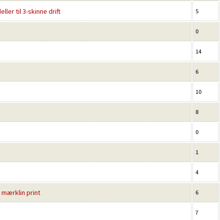
er til 3-skinne drift
5
0
14
6
10
8
0
1
4
f mærklin print
6
7