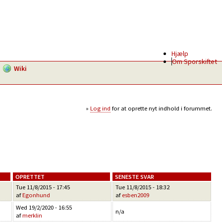
Hjælp
Om Sporskiftet
Wiki
Log ind
for at oprette nyt indhold i forummet.
OPRETTET
SENESTE SVAR
Tue 11/8/2015 - 17:45
Tue 11/8/2015 - 18:32
af
Egonhund
af
esben2009
Wed 19/2/2020 - 16:55
n/a
af
merklin