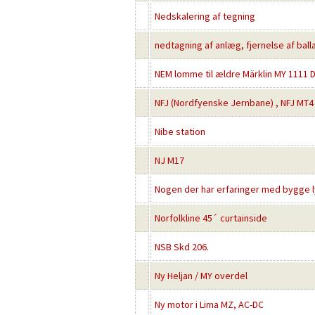
Nedskalering af tegning
nedtagning af anlæg, fjernelse af ball
NEM lomme til ældre Märklin MY 1111 
NFJ (Nordfyenske Jernbane) , NFJ MT4
Nibe station
NJ M17
Nogen der har erfaringer med bygge l
Norfolkline 45´ curtainside
NSB Skd 206.
Ny Heljan / MY overdel
Ny motor i Lima MZ, AC-DC