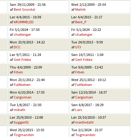
Søn 29/11/2009 - 21:56
Wed 2/12/2009 - 23:34
af
Bent Grundal
af
Møtrik
Lør 4/4/2015 - 10:38
Lør 4/4/2015 - 21:17
af
kRUMMELED
af
Bent_P
Fri 5/1/2024 - 17:50
Fri 5/1/2024 - 22:22
af
challenger
af
challenger
Mon 23/9/2013 - 14:22
Tue 24/9/2013 - 9:59
af
DCC
af
UTJ
Lør 9/7/2011 - 11:24
Søn 10/7/2011 - 1:04
af
Gert Frikke
af
Gert Frikke
Thu 4/6/2009 - 22:09
Tue 9/6/2009 - 12:42
af
Frben
af
Frben
Mon 23/1/2012 - 21:44
Wed 25/1/2012 - 10:12
af
FutNielsen
af
FutNielsen
Mon 6/10/2014 - 17:53
Søn 12/10/2014 - 16:37
af
Cargoman
af
Cargoman
Tue 1/8/2017 - 21:50
Søn 6/8/2017 - 18:29
af
mikath
af
Lars
Lør 25/9/2010 - 12:08
Lør 23/10/2010 - 10:37
af
bygger01
af
martindahl
Wed 25/2/2015 - 13:53
Tue 2/1/2024 - 21:37
af
Togmanden
af
Togmanden