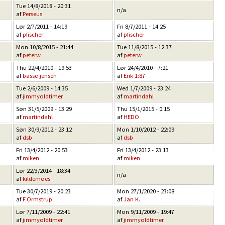
Tue 14/8/2018 - 20:31
n/a
af
Perseus
Lør 2/7/2011 - 14:19
Fri 8/7/2011 - 14:25
af
pfischer
af
pfischer
Mon 10/8/2015 - 21:44
Tue 11/8/2015 - 12:37
af
peterw
af
peterw
Thu 22/4/2010 - 19:53
Lør 24/4/2010 - 7:21
af
basse-jensen
af
Erik 1:87
Tue 2/6/2009 - 14:35
Wed 1/7/2009 - 23:24
af
jimmyoldtimer
af
martindahl
Søn 31/5/2009 - 13:29
Thu 15/1/2015 - 0:15
af
martindahl
af
HEDO
Søn 30/9/2012 - 23:12
Mon 1/10/2012 - 22:09
af
dsb
af
dsb
Fri 13/4/2012 - 20:53
Fri 13/4/2012 - 23:13
af
miken
af
miken
Lør 22/3/2014 - 18:34
n/a
af
kildemoes
Tue 30/7/2019 - 20:23
Mon 27/1/2020 - 23:08
af
F.Ormstrup
af
Jan K.
Lør 7/11/2009 - 22:41
Mon 9/11/2009 - 19:47
af
jimmyoldtimer
af
jimmyoldtimer