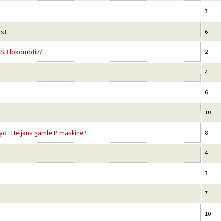
3
ast
6
DSB lokomotiv?
2
4
6
10
yd i Heljans gamle P maskine?
8
4
3
7
10