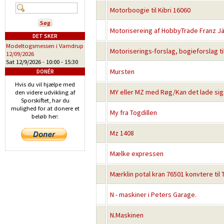
Motorboogie til Kibri 16060
Motorisereing af HobbyTrade Franz J
DET SKER
Modeltogsmessen i Vamdrup
Motoriserings-forslag, bogieforslag ti
12/09/2026
Sat 12/9/2026 -
10:00
-
15:30
Mursten
DONÉR
Hvis du vil hjælpe med
MY eller MZ med Røg/Kan det lade sig
den videre udvikling af
Sporskiftet, har du
mulighed for at donere et
My fra Togdillen
beløb her:
Mz 1408
Mælke expressen
Mærklin potal kran 76501 konvtere til T
N - maskiner i Peters Garage.
N.Maskinen