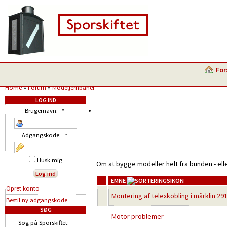
For
Home
»
Forum
»
Modeljernbaner
LOG IND
Brugernavn:
*
Adgangskode:
*
Husk mig
Om at bygge modeller helt fra bunden - ell
EMNE
Opret konto
Montering af telexkobling i märklin 29
Bestil ny adgangskode
SØG
Motor problemer
Søg på Sporskiftet: