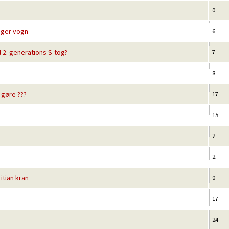
0
äger vogn
6
l 2. generations S-tog?
7
8
 gøre ???
17
15
2
2
itian kran
0
17
24