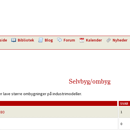
side
Bibliotek
Blog
Forum
Kalender
Nyheder
Selvbyg/ombyg
er lave større ombygninger på industrimodeller.
SVAR
180
1
0