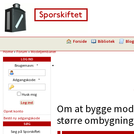
Forside
Bibliotek
Blog
Home
»
Forum
»
Modeljernbaner
LOG IND
Brugernavn:
*
Adgangskode:
*
Husk mig
Om at bygge model
Opret konto
større ombygninge
Bestil ny adgangskode
SØG
Søg på Sporskiftet: