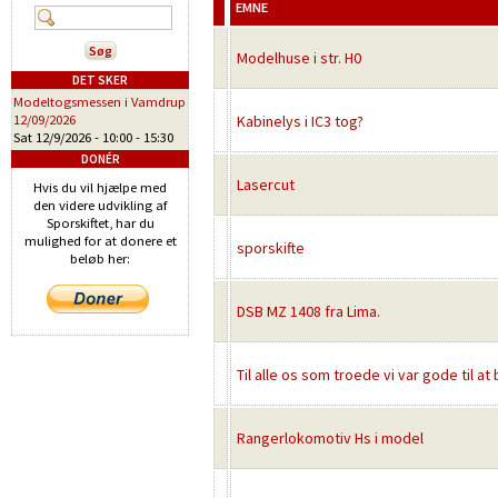
EMNE
Modelhuse i str. H0
DET SKER
Modeltogsmessen i Vamdrup
12/09/2026
Kabinelys i IC3 tog?
Sat 12/9/2026 -
10:00
-
15:30
DONÉR
Lasercut
Hvis du vil hjælpe med
den videre udvikling af
Sporskiftet, har du
mulighed for at donere et
sporskifte
beløb her:
DSB MZ 1408 fra Lima.
Til alle os som troede vi var gode til at b
Rangerlokomotiv Hs i model