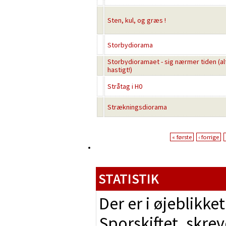
Sten, kul, og græs !
Storbydiorama
Storbydioramaet - sig nærmer tiden (alt
hastigt!)
Stråtag i H0
Strækningsdiorama
« første
‹ forrige
STATISTIK
Der er i øjeblikk
Sporskiftet, skrev