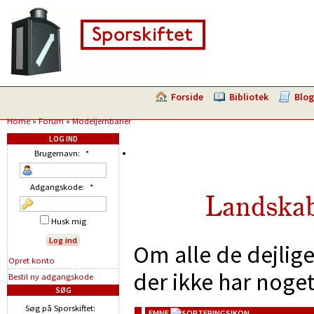
Forside
Bibliotek
Blog
Home
»
Forum
»
Modeljernbaner
LOG IND
Brugernavn:
*
Adgangskode:
*
Landskab
Husk mig
Om alle de dejlig
Opret konto
der ikke har noge
Bestil ny adgangskode
SØG
Søg på Sporskiftet:
EMNE