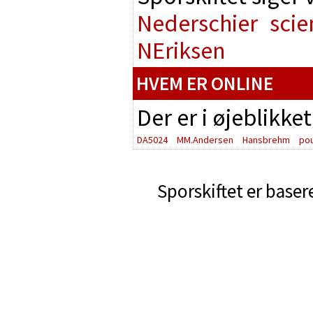
Nederschier
scie
NEriksen
HVEM ER ONLINE
Der er i øjeblikke
DA5024
MM.Andersen
Hansbrehm
po
Sporskiftet er baser