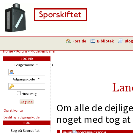
Forside
Bibliotek
Blog
Home
»
Forum
»
Modeljernbaner
LOG IND
Brugernavn:
*
Adgangskode:
*
Lan
Husk mig
Om alle de dejlig
Opret konto
noget med tog at 
Bestil ny adgangskode
SØG
Søg på Sporskiftet:
EMNE