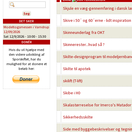
Skjule en væg-gennemføring i dansk l
Skive i 50´ og 60´erne - lidt inspiratio
DET SKER
Modeltogsmessen i Vamdrup
12/09/2026
Skinneunderlag fra OKT
Sat 12/9/2026 -
10:00
-
15:30
DONÉR
Skinnerester...hvad så ?
Hvis du vil hjælpe med
den videre udvikling af
Skilte-designprogram til modeljernbane
Sporskiftet, har du
mulighed for at donere et
Skilte til apotek
beløb her:
skilift (T-lift)
Skibe i H0
Skalastørreselse for Imerco's Matador 
Sikkerhedsskilte
Side med byggebeskrivelser og tegnin