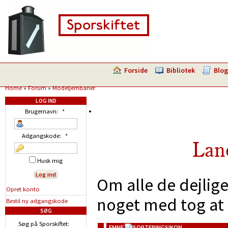
Forside
Bibliotek
Blog
Home
»
Forum
»
Modeljernbaner
LOG IND
Brugernavn:
*
Adgangskode:
*
Lan
Husk mig
Om alle de dejlig
Opret konto
noget med tog at 
Bestil ny adgangskode
SØG
Søg på Sporskiftet:
EMNE