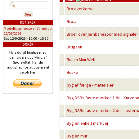
Bro overkørsel
Bro...
DET SKER
Modeltogsmessen i Vamdrup
12/09/2026
Broer over jernbanespor med signaler
Sat 12/9/2026 -
10:00
-
15:30
DONÉR
Brugsen
Hvis du vil hjælpe med
den videre udvikling af
Busch Mini-Welt
Sporskiftet, har du
mulighed for at donere et
Buske
beløb her:
byg af færge - materialer
Byg DSBs faste mærker. 1.del. Kurvetav
Byg DSBs faste mærker. 2.del. Justerp
Byg en enkelt markvej
Byg en mur