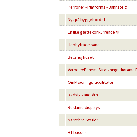
Perroner - Platforms - Bahnsteig
Nyt på byggebordet
En lille gættekonkurrence til
Hobbytrade sand
Bellahøj huset
VarpelevBanens Strækningsdiorama P
Omklædningsfacciliteter
Rødvig vandtårn
Reklame displays
Nørrebro Station
HT busser