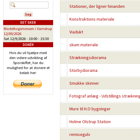
Stationer, der ligner hinanden
Konstruktions materiale
DET SKER
Modeltogsmessen i Vamdrup
Viadukt
12/09/2026
Sat 12/9/2026 -
10:00
-
15:30
skum materiale
DONÉR
Hvis du vil hjælpe med
Strækningsdiorama
den videre udvikling af
Sporskiftet, har du
mulighed for at donere et
Storbydiorama
beløb her:
Smukke skinner
Fotograf anlæg - Udstillings stræknin
Mure til H.O bygninger
Holme Olstrup Station
remisegulv