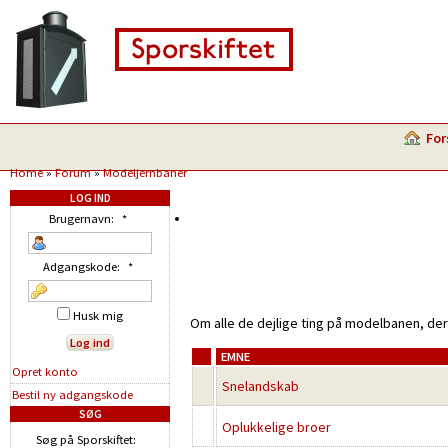
For
Home
»
Forum
»
Modeljernbaner
LOG IND
Brugernavn:
*
Adgangskode:
*
Husk mig
Om alle de dejlige ting på modelbanen, der
EMNE
Opret konto
Snelandskab
Bestil ny adgangskode
SØG
Oplukkelige broer
Søg på Sporskiftet: