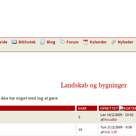
side
Bibliotek
Blog
Forum
Kalender
Nyheder
Landskab og bygninger
 ikke har noget med tog at gøre.
SVAR
OPRETTET
Lør 14/2/2009 - 13:02
5
af
KnudBe
Tue 17/2/2009 - 9:58
19
af
Erik 1:87