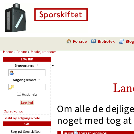
Forside
Bibliotek
Blog
Home
»
Forum
»
Modeljernbaner
LOG IND
Brugernavn:
*
Adgangskode:
*
Lan
Husk mig
Om alle de dejlig
Opret konto
noget med tog at 
Bestil ny adgangskode
SØG
Søg på Sporskiftet:
EMNE