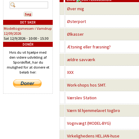
Øver mig
Østerport
DET SKER
Modeltogsmessen i Vamdrup
12/09/2026
Ølkasser
Sat 12/9/2026 -
10:00
-
15:30
DONÉR
Ætsning eller fræsning?
Hvis du vil hjælpe med
den videre udvikling af
ældre savværk
Sporskiftet, har du
mulighed for at donere et
XXX
beløb her:
Work-shops hos SMT.
Værslev Station
Værn til hjemmelavet togbro
Vognvægt (MODEL-BYG)
Virkelighedens HELJAN-huse