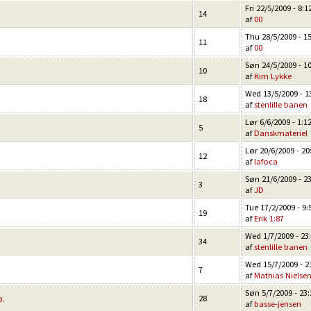
Fri 22/5/2009 - 8:1
14
af
00
Thu 28/5/2009 - 1
11
af
00
Søn 24/5/2009 - 1
10
af
Kim Lykke
Wed 13/5/2009 - 1
18
af
stenlille banen
Lør 6/6/2009 - 1:1
5
af
Danskmateriel
Lør 20/6/2009 - 20
12
af
lafoca
Søn 21/6/2009 - 2
3
af
JD
Tue 17/2/2009 - 9:
19
af
Erik 1:87
Wed 1/7/2009 - 23
34
af
stenlille banen
Wed 15/7/2009 - 2
7
af
Mathias Nielse
Søn 5/7/2009 - 23:
o.
28
af
basse-jensen