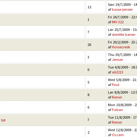
Søn 19/7/2009 - 1
12
af
basse-jensen
Fri 24/7/2009 - 22:
1
af
MH 322
Lør 25/7/2009 - 15
7
af
stenlille banen
Fri 20/2/2009 - 23:
26
af
Horsecreek
Thu 30/7/2009 - 1
3
af
Jenner
Tue 4/8/2009 - 18:
0
af
a62213
Wed 5/8/2009 - 21
5
af
Poul
Lør 8/8/2009 - 12:
8
af
Reiner
Mon 10/8/2009 - 2
6
af
Fizban
Tue 11/8/2009 - 17
n sø
7
af
Reiner
Wed 12/8/2009 - 2
2
af
Occam