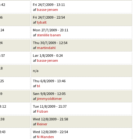
4:42
Fri 24/7/2009 - 13:11
af
basse-jensen
46
Fri 24/7/2009 - 22:54
af
tybalt
:24
Mon 27/7/2009 - 23:11
af
stenlille banen
24
Thu 30/7/2009 - 12:54
af
martindahl
4:57
Lør 1/8/2009 - 0:24
af
basse-jensen
18
n/a
:25
Thu 6/8/2009 - 13:46
af
bl
59
Søn 9/8/2009 - 12:05
af
jimmyoldtimer
3:12
Tue 11/8/2009 - 21:37
af
Fizban
:38
Wed 12/8/2009 - 21:58
af
Reiner
2:43
Wed 12/8/2009 - 22:54
af
N-Manden