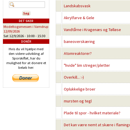
Landskabsvask
Akrylfarve & Gele
DET SKER
Modeltogsmessen i Vamdrup
Vandtårne i Kragenæs og Tølløse
12/09/2026
Sat 12/9/2026 -
10:00
-
15:30
baneoverskæring
DONÉR
Hvis du vil hjælpe med
Atomreaktorer?
den videre udvikling af
Sporskiftet, har du
mulighed for at donere et
"hvide" lim streger/pletter
beløb her:
Overkill... :-)
Oplukkelige broer
mursten og tegl
Plade til spor - hvilket materiale?
Det kan være nemt at skære i flaming