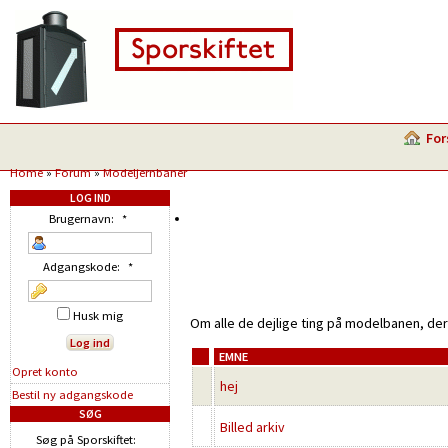
For
Home
»
Forum
»
Modeljernbaner
LOG IND
Brugernavn:
*
Adgangskode:
*
Husk mig
Om alle de dejlige ting på modelbanen, der
EMNE
Opret konto
hej
Bestil ny adgangskode
SØG
Billed arkiv
Søg på Sporskiftet: