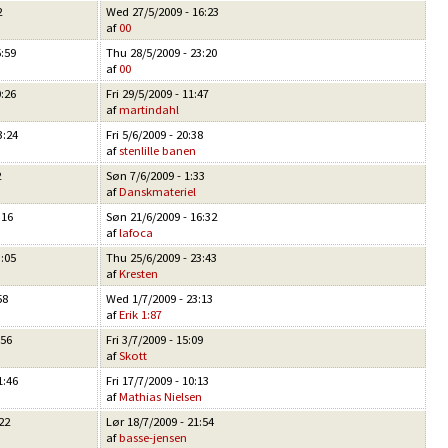
2
Wed 27/5/2009 - 16:23
af
00
5:59
Thu 28/5/2009 - 23:20
af
00
0:26
Fri 29/5/2009 - 11:47
af
martindahl
3:24
Fri 5/6/2009 - 20:38
af
stenlille banen
2
Søn 7/6/2009 - 1:33
af
Danskmateriel
:16
Søn 21/6/2009 - 16:32
af
lafoca
3:05
Thu 25/6/2009 - 23:43
af
Kresten
58
Wed 1/7/2009 - 23:13
af
Erik 1:87
:56
Fri 3/7/2009 - 15:09
af
Skott
1:46
Fri 17/7/2009 - 10:13
n
af
Mathias Nielsen
22
Lør 18/7/2009 - 21:54
af
basse-jensen