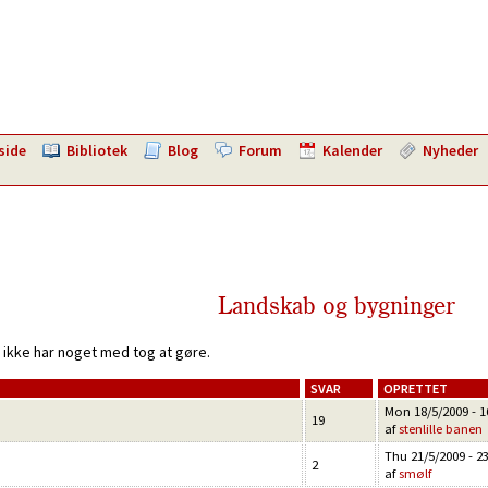
side
Bibliotek
Blog
Forum
Kalender
Nyheder
Landskab og bygninger
 ikke har noget med tog at gøre.
SVAR
OPRETTET
Mon 18/5/2009 - 1
19
af
stenlille banen
Thu 21/5/2009 - 2
2
af
smølf