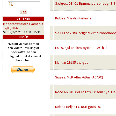
Sælges: DB IC1 Bpmmz personvogn ! ! ! S
Købes: Märklin K-skinner.
DET SKER
Modeltogsmessen i Vamdrup
12/09/2026
Sat 12/9/2026 -
10:00
-
15:30
SÆLGES: 2 stk. original Zimo lyddekode
DONÉR
Hvis du vil hjælpe med
H0 DC hjul ønskes byttet til AC hjul
den videre udvikling af
Sporskiftet, har du
mulighed for at donere et
beløb her:
Märklin 29185 sælges
Søges: McK ABns/ADns (AC/DC)
Roco 66020 DSB Tdgrrs. Er som nye. Fle
Købes Heljan EG DSB gods DC