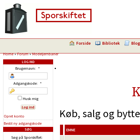
Forside
Bibliotek
Blog
Home
»
Forum
»
Modeljernbaner
LOG IND
Brugernavn:
*
Adgangskode:
*
K
Husk mig
Køb, salg og bytt
Opret konto
Bestil ny adgangskode
SØG
EMNE
Søg på Sporskiftet: