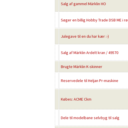
Salg af gammel Märklin HO
Søger en billig Hobby Trade DSB ME i rød
Julegave til en du har kær :-)
Salg af Märklin Ardelt kran / 49570
Brugte Märklin K-skinner
Reservedele til Heljan Pr-maskine
Købes: ACME Ckm
Dele til modelbane selvbyg til salg