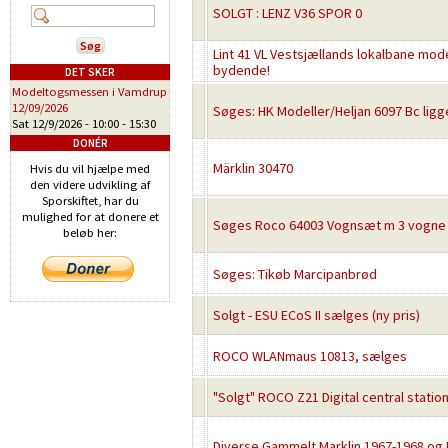
SOLGT : LENZ V36 SPOR 0
Lint 41 VL Vestsjællands lokalbane mod
bydende!
DET SKER
Modeltogsmessen i Vamdrup
12/09/2026
Søges: HK Modeller/Heljan 6097 Bc lig
Sat 12/9/2026 -
10:00
-
15:30
DONÉR
Märklin 30470
Hvis du vil hjælpe med
den videre udvikling af
Sporskiftet, har du
mulighed for at donere et
Søges Roco 64003 Vognsæt m 3 vogne 
beløb her:
Søges: Tikøb Marcipanbrød
Solgt - ESU ECoS II sælges (ny pris)
ROCO WLANmaus 10813, sælges
"Solgt" ROCO Z21 Digital central statio
Diverse Gammelt Marklin 1967-1968 og Fa