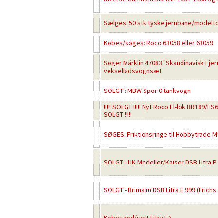
Sælges: 50 stk tyske jernbane/modelt
Købes/søges: Roco 63058 eller 63059
Søger Märklin 47083 "Skandinavisk Fjer
vekselladsvognsæt
SOLGT : MBW Spor 0 tankvogn
!!!!! SOLGT !!!!! Nyt Roco El-lok BR189/ES6
SOLGT !!!!!
SØGES: Friktionsringe til Hobbytrade M
SOLGT - UK Modeller/Kaiser DSB Litra P
SOLGT - Brimalm DSB Litra E 999 (Frich
Købes rød/sort Litra EA