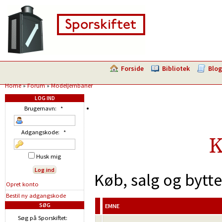
Forside
Bibliotek
Blog
Home
»
Forum
»
Modeljernbaner
LOG IND
Brugernavn:
*
Adgangskode:
*
K
Husk mig
Køb, salg og bytt
Opret konto
Bestil ny adgangskode
SØG
EMNE
Søg på Sporskiftet: