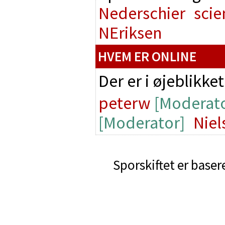
Nederschier
scie
NEriksen
HVEM ER ONLINE
Der er i øjeblikke
peterw
[Moderato
[Moderator]
Niel
Sporskiftet er baser