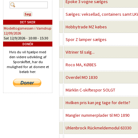
Epoke 3 vogne sælges
Sælges: veksellad, containers samt LKW
DET SKER
Hobbytrade MZ købes
Modeltogsmessen i Vamdrup
12/09/2026
Sat 12/9/2026 -
10:00
-
15:30
Spor Z lamper sælges
DONÉR
Vitriner til salg...
Hvis du vil hjælpe med
den videre udvikling af
Sporskiftet, har du
Roco MA, KØBES
mulighed for at donere et
beløb her:
Overdel MO 1830
Märklin C-skiftespor SOLGT
Hvilken pris kan jeg tage for dette?
Mangler nummerplader til MO 1890
Uhlenbrock Rückmeldemodul 63330