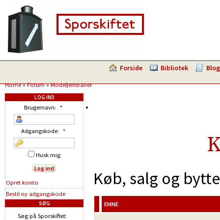
Forside
Bibliotek
Blog
Home
»
Forum
»
Modeljernbaner
LOG IND
Brugernavn:
*
Adgangskode:
*
K
Husk mig
Køb, salg og bytt
Opret konto
Bestil ny adgangskode
SØG
EMNE
Søg på Sporskiftet: