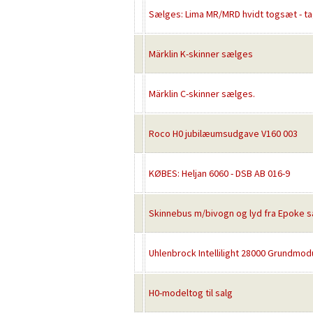
Sælges: Lima MR/MRD hvidt togsæt - tag
Märklin K-skinner sælges
Märklin C-skinner sælges.
Roco H0 jubilæumsudgave V160 003
KØBES: Heljan 6060 - DSB AB 016-9
Skinnebus m/bivogn og lyd fra Epoke 
Uhlenbrock Intellilight 28000 Grundmo
H0-modeltog til salg