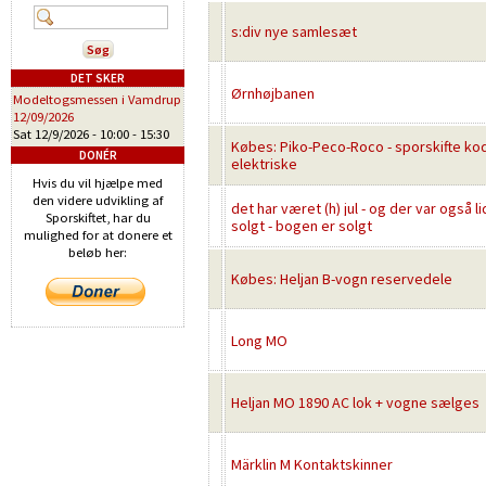
s:div nye samlesæt
DET SKER
Ørnhøjbanen
Modeltogsmessen i Vamdrup
12/09/2026
Sat 12/9/2026 -
10:00
-
15:30
Købes: Piko-Peco-Roco - sporskifte ko
DONÉR
elektriske
Hvis du vil hjælpe med
den videre udvikling af
det har været (h) jul - og der var også li
Sporskiftet, har du
solgt - bogen er solgt
mulighed for at donere et
beløb her:
Købes: Heljan B-vogn reservedele
Long MO
Heljan MO 1890 AC lok + vogne sælges
Märklin M Kontaktskinner