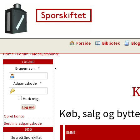
Forside
Bibliotek
Blog
Home
»
Forum
»
Modeljernbaner
LOG IND
Brugernavn:
*
Adgangskode:
*
K
Husk mig
Køb, salg og bytt
Opret konto
Bestil ny adgangskode
SØG
EMNE
Søg på Sporskiftet: