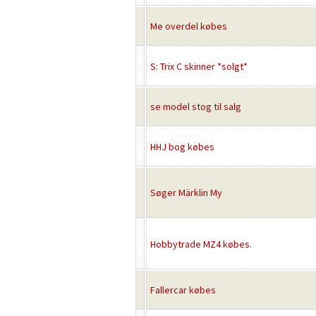
Me overdel købes
S: Trix C skinner *solgt*
se model stog til salg
HHJ bog købes
Søger Märklin My
Hobbytrade MZ4 købes.
Fallercar købes