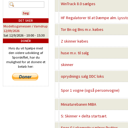
WinTrack 8.0 sælges
HF Regulatorer til at Dæmpe alm. Lyssto
DET SKER
Modeltogsmessen i Vamdrup
Tor Bn og Bns m.v. købes
12/09/2026
Sat 12/9/2026 -
10:00
-
15:30
Z skinner købes
DONÉR
Hvis du vil hjælpe med
huse m.v. til salg
den videre udvikling af
Sporskiftet, har du
mulighed for at donere et
skinner
beløb her:
oprydnings salg DDC loks
Spor 1 vogne (også personvogne)
Miniaturebanen MIBA
S: Skinner + delta startsæt.
Spor G Lokomotiv sælges/byttes