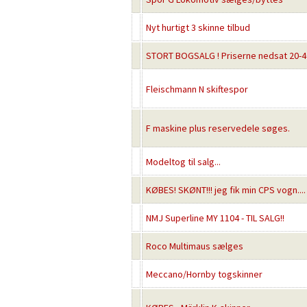
Nyt hurtigt 3 skinne tilbud
STORT BOGSALG ! Priserne nedsat 20-40
Fleischmann N skiftespor
F maskine plus reservedele søges.
Modeltog til salg...
KØBES! SKØNT!!! jeg fik min CPS vogn....
NMJ Superline MY 1104 - TIL SALG!!
Roco Multimaus sælges
Meccano/Hornby togskinner