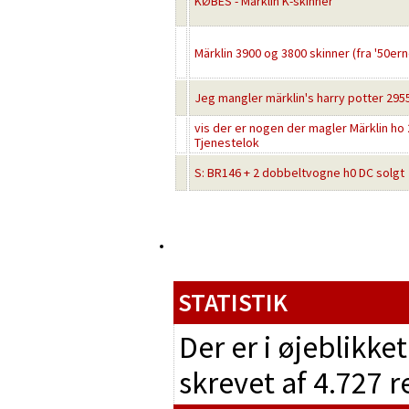
KØBES - Märklin K-skinner
Märklin 3900 og 3800 skinner (fra '50er
Jeg mangler märklin's harry potter 295
vis der er nogen der magler Märklin ho
Tjenestelok
S: BR146 + 2 dobbeltvogne h0 DC solgt
STATISTIK
Der er i øjeblikke
skrevet af 4.727 