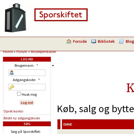
Forside
Bibliotek
Blog
Home
»
Forum
»
Modeljernbaner
LOG IND
Brugernavn:
*
Adgangskode:
*
K
Husk mig
Køb, salg og bytt
Opret konto
Bestil ny adgangskode
SØG
EMNE
Søg på Sporskiftet: