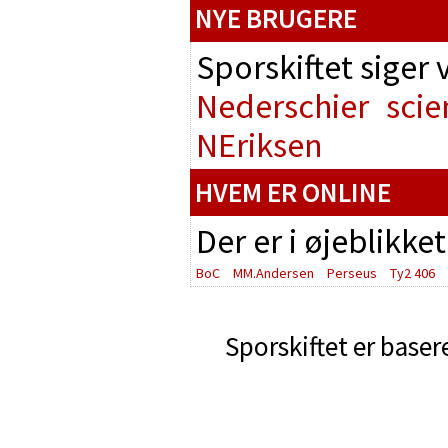
NYE BRUGERE
Sporskiftet siger
Nederschier
scie
NEriksen
HVEM ER ONLINE
Der er i øjeblikke
BoC
MM.Andersen
Perseus
Ty2 406
Sporskiftet er baser