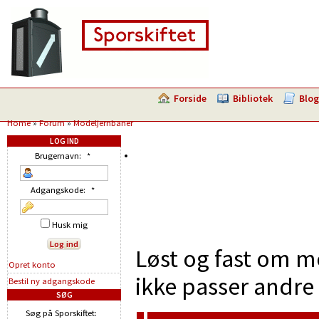
Forside
Bibliotek
Blog
Home
»
Forum
»
Modeljernbaner
LOG IND
Brugernavn:
*
Adgangskode:
*
Husk mig
Løst og fast om m
Opret konto
ikke passer andre 
Bestil ny adgangskode
SØG
Søg på Sporskiftet: