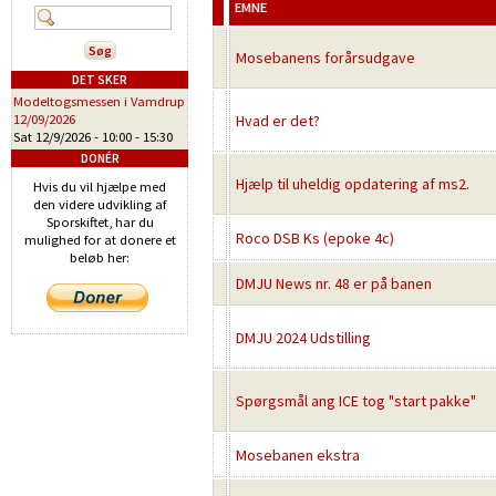
EMNE
Mosebanens forårsudgave
DET SKER
Modeltogsmessen i Vamdrup
12/09/2026
Hvad er det?
Sat 12/9/2026 -
10:00
-
15:30
DONÉR
Hjælp til uheldig opdatering af ms2.
Hvis du vil hjælpe med
den videre udvikling af
Sporskiftet, har du
Roco DSB Ks (epoke 4c)
mulighed for at donere et
beløb her:
DMJU News nr. 48 er på banen
DMJU 2024 Udstilling
Spørgsmål ang ICE tog "start pakke"
Mosebanen ekstra