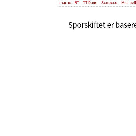
marrix
BT
TT-Däne
Scirocco
Michael
Sporskiftet er baser