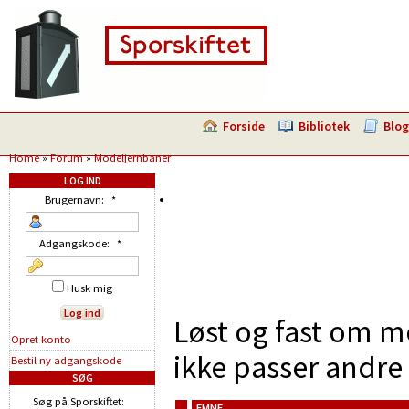
Forside
Bibliotek
Blog
Home
»
Forum
»
Modeljernbaner
LOG IND
Brugernavn:
*
Adgangskode:
*
Husk mig
Løst og fast om m
Opret konto
ikke passer andre 
Bestil ny adgangskode
SØG
Søg på Sporskiftet:
EMNE