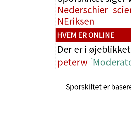
Nederschier
scie
NEriksen
HVEM ER ONLINE
Der er i øjeblikke
peterw
[Moderato
Sporskiftet er baser