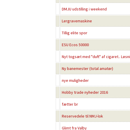
DMJU udstilling i weekend
Lergravemaskine
Tillig elite spor
ESU Ecos 50000
Nyt togsæt med "duft" af cigaret.. Løsn
Ny banemester (total amatør)
nye muligheder
Hobby trade nyheder 2016
fætter br
Reservedele til NMJ-lok
Glimt fra Valby