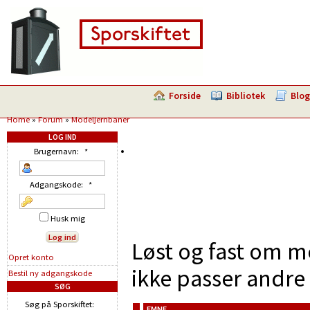
Forside
Bibliotek
Blog
Home
»
Forum
»
Modeljernbaner
LOG IND
Brugernavn:
*
Adgangskode:
*
Husk mig
Løst og fast om m
Opret konto
ikke passer andre 
Bestil ny adgangskode
SØG
Søg på Sporskiftet:
EMNE