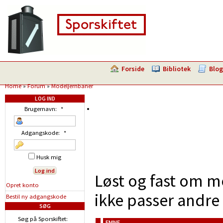
Forside
Bibliotek
Blog
Home
»
Forum
»
Modeljernbaner
LOG IND
Brugernavn:
*
Adgangskode:
*
Husk mig
Løst og fast om m
Opret konto
ikke passer andre 
Bestil ny adgangskode
SØG
Søg på Sporskiftet:
EMNE