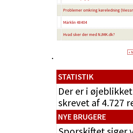
Problemer omkring køreledning (Viess
Märklin 48404
Hvad sker der med NJMK.dk?
« f
STATISTIK
Der er i øjeblikke
skrevet af 4.727 
NYE BRUGERE
Sporskiftet siger