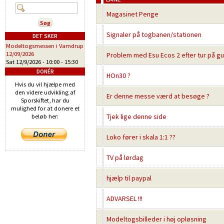
Magasinet Penge
Signaler på togbanen/stationen
DET SKER
Modeltogsmessen i Vamdrup
12/09/2026
Problem med Esu Ecos 2 efter tur på gu
Sat 12/9/2026 -
10:00
-
15:30
DONÉR
HOn30 ?
Hvis du vil hjælpe med
den videre udvikling af
Er denne messe værd at besøge ?
Sporskiftet, har du
mulighed for at donere et
Tjek lige denne side
beløb her:
Loko fører i skala 1:1 ??
TV på lørdag
hjælp til paypal
ADVARSEL !!!
Modeltogsbilleder i høj opløsning