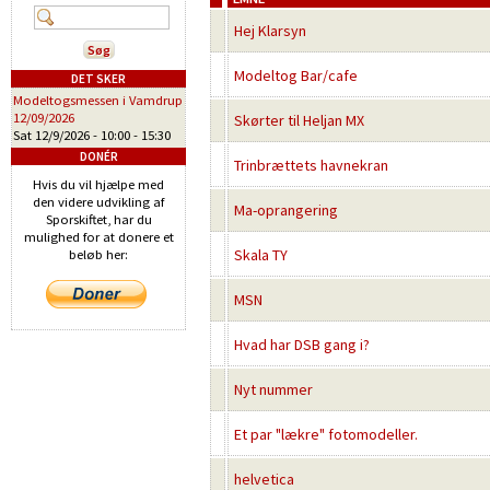
Hej Klarsyn
Modeltog Bar/cafe
DET SKER
Modeltogsmessen i Vamdrup
12/09/2026
Skørter til Heljan MX
Sat 12/9/2026 -
10:00
-
15:30
DONÉR
Trinbrættets havnekran
Hvis du vil hjælpe med
den videre udvikling af
Ma-oprangering
Sporskiftet, har du
mulighed for at donere et
Skala TY
beløb her:
MSN
Hvad har DSB gang i?
Nyt nummer
Et par "lækre" fotomodeller.
helvetica