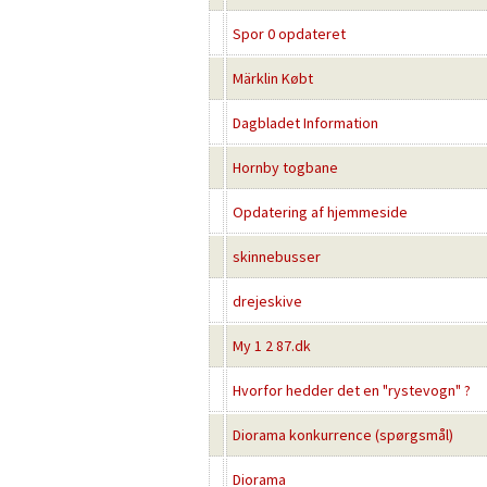
Spor 0 opdateret
Märklin Købt
Dagbladet Information
Hornby togbane
Opdatering af hjemmeside
skinnebusser
drejeskive
My 1 2 87.dk
Hvorfor hedder det en "rystevogn" ?
Diorama konkurrence (spørgsmål)
Diorama