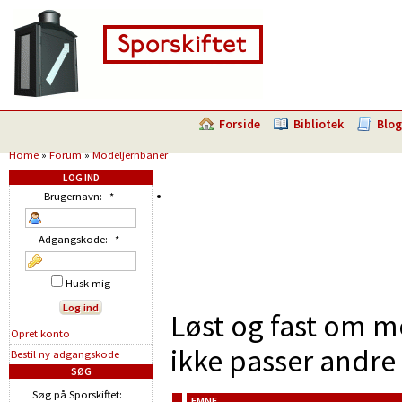
Forside
Bibliotek
Blog
Home
»
Forum
»
Modeljernbaner
LOG IND
Brugernavn:
*
Adgangskode:
*
Husk mig
Løst og fast om m
Opret konto
ikke passer andre 
Bestil ny adgangskode
SØG
Søg på Sporskiftet:
EMNE