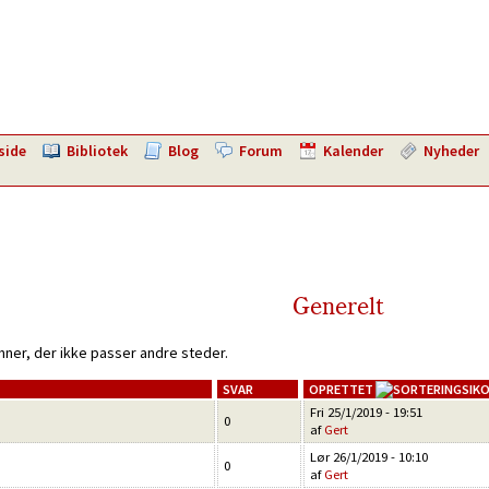
side
Bibliotek
Blog
Forum
Kalender
Nyheder
Generelt
mner, der ikke passer andre steder.
SVAR
OPRETTET
Fri 25/1/2019 - 19:51
0
af
Gert
Lør 26/1/2019 - 10:10
0
af
Gert