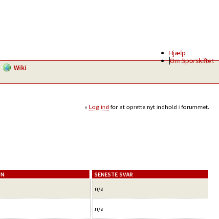
Hjælp
Om Sporskiftet
Wiki
Log ind
for at oprette nyt indhold i forummet.
SENESTE SVAR
n/a
n/a