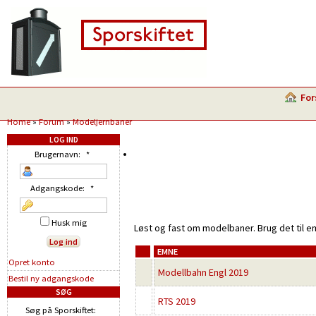
For
Home
»
Forum
»
Modeljernbaner
LOG IND
Brugernavn:
*
Adgangskode:
*
Husk mig
Løst og fast om modelbaner. Brug det til e
EMNE
Opret konto
Modellbahn Engl 2019
Bestil ny adgangskode
SØG
RTS 2019
Søg på Sporskiftet: