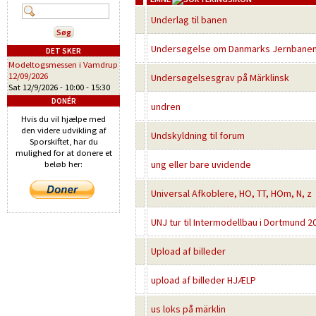
Underlag til banen
Undersøgelse om Danmarks Jernbane
DET SKER
Modeltogsmessen i Vamdrup
12/09/2026
Undersøgelsesgrav på Märklinsk
Sat 12/9/2026 -
10:00
-
15:30
DONÉR
undren
Hvis du vil hjælpe med
den videre udvikling af
Undskyldning til forum
Sporskiftet, har du
mulighed for at donere et
ung eller bare uvidende
beløb her:
Universal Afkoblere, HO, TT, HOm, N, z
UNJ tur til Intermodellbau i Dortmund 2
Upload af billeder
upload af billeder HJÆLP
us loks på märklin