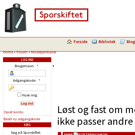
Forside
Bibliotek
Blog
Home
»
Forum
»
Modeljernbaner
LOG IND
Brugernavn:
*
Adgangskode:
*
Husk mig
Løst og fast om m
Opret konto
ikke passer andre 
Bestil ny adgangskode
SØG
Søg på Sporskiftet:
EMNE